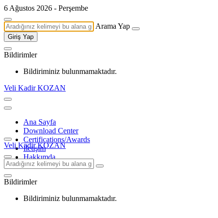
6 Ağustos 2026 - Perşembe
Arama Yap
Giriş Yap
Bildirimler
Bildiriminiz bulunmamaktadır.
Veli Kadir KOZAN
Ana Sayfa
Download Center
Certifications/Awards
Veli Kadir KOZAN
İletişim
Hakkımda
Bildirimler
Bildiriminiz bulunmamaktadır.