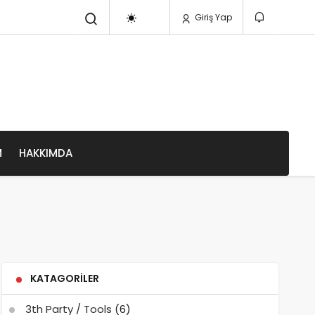
Giriş Yap
M
HAKKIMDA
KATAGORILER
3th Party / Tools
(6)