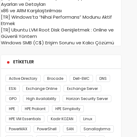
Ayarları ve Detayları
x86 ve ARM Karşılaştırılması
[TR] Windows’ta “Nihai Performans” Modunu Aktif
Etmek
[TR] Ubuntu LVM Root Disk Genişletmek : Online ve
Güvenli Yöntem
Windows SMB (C$) Erişim Sorunu ve Kalıcı Çözümü
ETIKETLER
Active Directory
Brocade
Dell-EMC
DNS
ESXi
Exchange Online
Exchange Server
GPO
High Availability
Horizon Security Server
HPE
HPE Proliant
HPE Simplivity
HPE VM Essentials
Kadir KOZAN
Linux
PowerMAX
PowerShell
SAN
Sanallaştırma