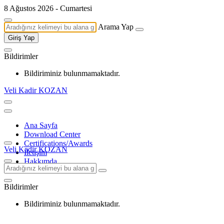
8 Ağustos 2026 - Cumartesi
Arama Yap
Giriş Yap
Bildirimler
Bildiriminiz bulunmamaktadır.
Veli Kadir KOZAN
Ana Sayfa
Download Center
Certifications/Awards
Veli Kadir KOZAN
İletişim
Hakkımda
Bildirimler
Bildiriminiz bulunmamaktadır.