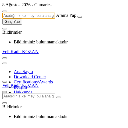
8 Ağustos 2026 - Cumartesi
Arama Yap
Giriş Yap
Bildirimler
Bildiriminiz bulunmamaktadır.
Veli Kadir KOZAN
Ana Sayfa
Download Center
Certifications/Awards
Veli Kadir KOZAN
İletişim
Hakkımda
Bildirimler
Bildiriminiz bulunmamaktadır.