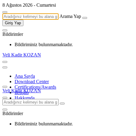
8 Ağustos 2026 - Cumartesi
Arama Yap
Giriş Yap
Bildirimler
Bildiriminiz bulunmamaktadır.
Veli Kadir KOZAN
Ana Sayfa
Download Center
Certifications/Awards
Veli Kadir KOZAN
İletişim
Hakkımda
Bildirimler
Bildiriminiz bulunmamaktadır.