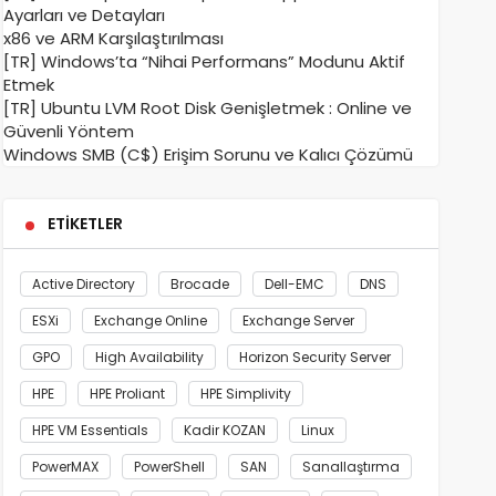
Ayarları ve Detayları
x86 ve ARM Karşılaştırılması
[TR] Windows’ta “Nihai Performans” Modunu Aktif
Etmek
[TR] Ubuntu LVM Root Disk Genişletmek : Online ve
Güvenli Yöntem
Windows SMB (C$) Erişim Sorunu ve Kalıcı Çözümü
ETIKETLER
Active Directory
Brocade
Dell-EMC
DNS
ESXi
Exchange Online
Exchange Server
GPO
High Availability
Horizon Security Server
HPE
HPE Proliant
HPE Simplivity
HPE VM Essentials
Kadir KOZAN
Linux
PowerMAX
PowerShell
SAN
Sanallaştırma