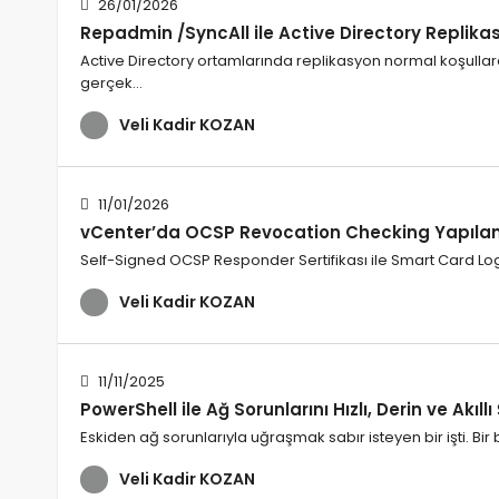
26/01/2026
Repadmin /SyncAll ile Active Directory Repli
Active Directory ortamlarında replikasyon normal koşullar
gerçek…
Veli Kadir KOZAN
11/01/2026
vCenter’da OCSP Revocation Checking Yapıla
Self-Signed OCSP Responder Sertifikası ile Smart Card Lo
Veli Kadir KOZAN
11/11/2025
PowerShell ile Ağ Sorunlarını Hızlı, Derin ve Akıl
Eskiden ağ sorunlarıyla uğraşmak sabır isteyen bir işti. Bi
Veli Kadir KOZAN