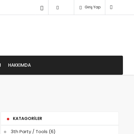
Giriş Yap
M
HAKKIMDA
KATAGORILER
3th Party / Tools
(6)