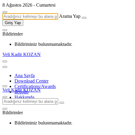
8 Ağustos 2026 - Cumartesi
Arama Yap
Giriş Yap
Bildirimler
Bildiriminiz bulunmamaktadır.
Veli Kadir KOZAN
Ana Sayfa
Download Center
Certifications/Awards
Veli Kadir KOZAN
İletişim
Hakkımda
Bildirimler
Bildiriminiz bulunmamaktadır.