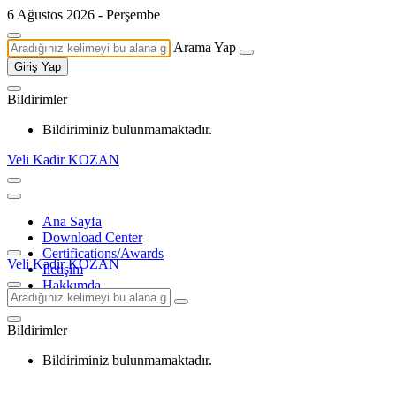
6 Ağustos 2026 - Perşembe
Arama Yap
Giriş Yap
Bildirimler
Bildiriminiz bulunmamaktadır.
Veli Kadir KOZAN
Ana Sayfa
Download Center
Certifications/Awards
Veli Kadir KOZAN
İletişim
Hakkımda
Bildirimler
Bildiriminiz bulunmamaktadır.