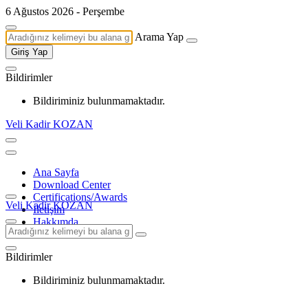
6 Ağustos 2026 - Perşembe
Arama Yap
Giriş Yap
Bildirimler
Bildiriminiz bulunmamaktadır.
Veli Kadir KOZAN
Ana Sayfa
Download Center
Certifications/Awards
Veli Kadir KOZAN
İletişim
Hakkımda
Bildirimler
Bildiriminiz bulunmamaktadır.