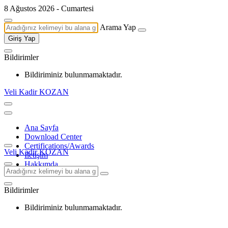
8 Ağustos 2026 - Cumartesi
Arama Yap
Giriş Yap
Bildirimler
Bildiriminiz bulunmamaktadır.
Veli Kadir KOZAN
Ana Sayfa
Download Center
Certifications/Awards
Veli Kadir KOZAN
İletişim
Hakkımda
Bildirimler
Bildiriminiz bulunmamaktadır.