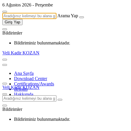
6 Ağustos 2026 - Perşembe
Arama Yap
Giriş Yap
Bildirimler
Bildiriminiz bulunmamaktadır.
Veli Kadir KOZAN
Ana Sayfa
Download Center
Certifications/Awards
Veli Kadir KOZAN
İletişim
Hakkımda
Bildirimler
Bildiriminiz bulunmamaktadır.