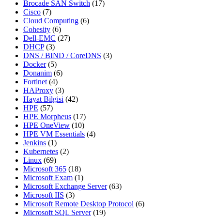
Brocade SAN Switch
(17)
Cisco
(7)
Cloud Computing
(6)
Cohesity
(6)
Dell-EMC
(27)
DHCP
(3)
DNS / BIND / CoreDNS
(3)
Docker
(5)
Donanim
(6)
Fortinet
(4)
HAProxy
(3)
Hayat Bilgisi
(42)
HPE
(57)
HPE Morpheus
(17)
HPE OneView
(10)
HPE VM Essentials
(4)
Jenkins
(1)
Kubernetes
(2)
Linux
(69)
Microsoft 365
(18)
Microsoft Exam
(1)
Microsoft Exchange Server
(63)
Microsoft IIS
(3)
Microsoft Remote Desktop Protocol
(6)
Microsoft SQL Server
(19)