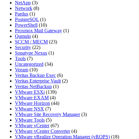
NetApp
(3)
Network
(8)
Pardus
(1)
PostgreSQL
(1)
PowerShell
(10)
Proxmox Mail Gateway
(1)
Qumulo
(4)
SCCM / MECM
(23)
Security
(22)
Sonatype Nexus
(1)
Tools
(7)
Uncategorized
(34)
Veeam
(10)
Veritas Backup Exec
(6)
Veritas Enterprise Vault
(2)
Veritas NetBackup
(1)
VMware ESXi
(139)
VMware EXAM
(4)
VMware Horizon
(44)
VMware NSX
(7)
VMware Site Recovery Manager
(3)
VMware Tools
(5)
VMware vCenter
(67)
VMware vCenter Converter
(4)
VMware vRealize Operation Manager (vROPS)
(18)