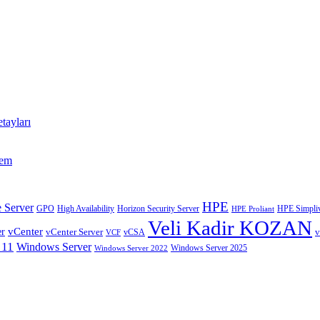
tayları
tem
HPE
 Server
GPO
High Availability
Horizon Security Server
HPE Simpliv
HPE Proliant
Veli Kadir KOZAN
vCenter
er
vCenter Server
v
VCF
vCSA
 11
Windows Server
Windows Server 2025
Windows Server 2022