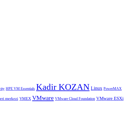
Kadir KOZAN
Linux
HPE VM Essentials
PowerMAX
ity
VMware
VMware ESXi
eri merkezi
VMEX
VMware Cloud Foundation