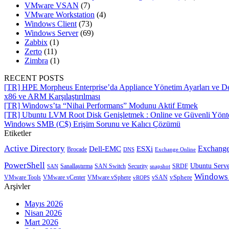
VMware VSAN
(7)
VMware Workstation
(4)
Windows Client
(73)
Windows Server
(69)
Zabbix
(1)
Zerto
(11)
Zimbra
(1)
RECENT POSTS
[TR] HPE Morpheus Enterprise’da Appliance Yönetim Ayarları ve De
x86 ve ARM Karşılaştırılması
[TR] Windows’ta “Nihai Performans” Modunu Aktif Etmek
[TR] Ubuntu LVM Root Disk Genişletmek : Online ve Güvenli Yön
Windows SMB (C$) Erişim Sorunu ve Kalıcı Çözümü
Etiketler
Active Directory
Exchange
Dell-EMC
ESXi
Brocade
Exchange Online
DNS
PowerShell
Ubuntu Serv
SRDF
SAN
Sanallaştırma
SAN Switch
Security
snapshot
Windows
vSphere
VMware Tools
VMware vCenter
VMware vSphere
vROPS
vSAN
Arşivler
Mayıs 2026
Nisan 2026
Mart 2026