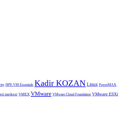
Kadir KOZAN
Linux
HPE VM Essentials
PowerMAX
ity
VMware
VMware ESXi
eri merkezi
VMEX
VMware Cloud Foundation