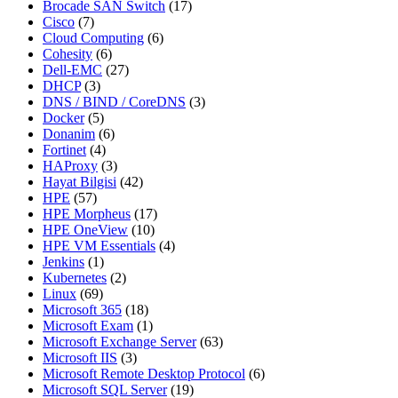
Brocade SAN Switch
(17)
Cisco
(7)
Cloud Computing
(6)
Cohesity
(6)
Dell-EMC
(27)
DHCP
(3)
DNS / BIND / CoreDNS
(3)
Docker
(5)
Donanim
(6)
Fortinet
(4)
HAProxy
(3)
Hayat Bilgisi
(42)
HPE
(57)
HPE Morpheus
(17)
HPE OneView
(10)
HPE VM Essentials
(4)
Jenkins
(1)
Kubernetes
(2)
Linux
(69)
Microsoft 365
(18)
Microsoft Exam
(1)
Microsoft Exchange Server
(63)
Microsoft IIS
(3)
Microsoft Remote Desktop Protocol
(6)
Microsoft SQL Server
(19)