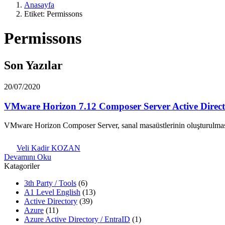
Anasayfa
Etiket: Permissons
Permissons
Son Yazılar
20/07/2020
VMware Horizon 7.12 Composer Server Active Direct
VMware Horizon Composer Server, sanal masaüstlerinin oluşturulması 
Veli Kadir KOZAN
Devamını Oku
Katagoriler
3th Party / Tools
(6)
A1 Level English
(13)
Active Directory
(39)
Azure
(11)
Azure Active Directory / EntraID
(1)