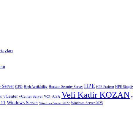
tayları
tem
HPE
 Server
GPO
High Availability
Horizon Security Server
HPE Simpliv
HPE Proliant
Veli Kadir KOZAN
vCenter
er
vCenter Server
v
VCF
vCSA
 11
Windows Server
Windows Server 2025
Windows Server 2022