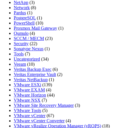
NetApp
(3)
Network
(8)
Pardus
(1)
PostgreSQL
(1)
PowerShell
(10)
Proxmox Mail Gateway
(1)
Qumulo
(4)
SCCM / MECM
(23)
Security
(22)
Sonatype Nexus
(1)
Tools
(7)
Uncategorized
(34)
Veeam
(10)
Veritas Backup Exec
(6)
Veritas Enterprise Vault
(2)
Veritas NetBackup
(1)
VMware ESXi
(139)
VMware EXAM
(4)
VMware Horizon
(44)
VMware NSX
(7)
VMware Site Recovery Manager
(3)
VMware Tools
(5)
VMware vCenter
(67)
VMware vCenter Converter
(4)
VMware vRealize Operation Manager (vROPS)
(18)