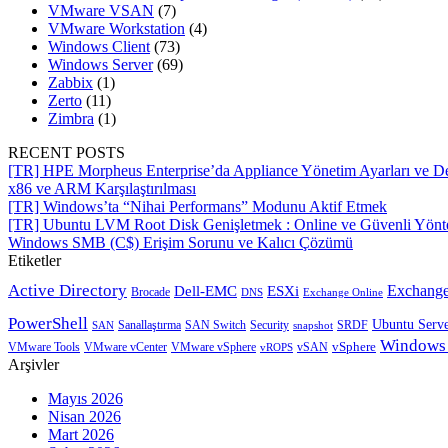
VMware VSAN
(7)
VMware Workstation
(4)
Windows Client
(73)
Windows Server
(69)
Zabbix
(1)
Zerto
(11)
Zimbra
(1)
RECENT POSTS
[TR] HPE Morpheus Enterprise’da Appliance Yönetim Ayarları ve De
x86 ve ARM Karşılaştırılması
[TR] Windows’ta “Nihai Performans” Modunu Aktif Etmek
[TR] Ubuntu LVM Root Disk Genişletmek : Online ve Güvenli Yön
Windows SMB (C$) Erişim Sorunu ve Kalıcı Çözümü
Etiketler
Active Directory
Exchange
Dell-EMC
ESXi
Brocade
Exchange Online
DNS
PowerShell
Ubuntu Serv
SRDF
SAN
Sanallaştırma
SAN Switch
Security
snapshot
Windows
vSphere
VMware Tools
VMware vCenter
VMware vSphere
vROPS
vSAN
Arşivler
Mayıs 2026
Nisan 2026
Mart 2026