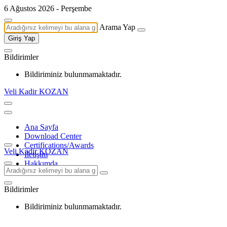
6 Ağustos 2026 - Perşembe
Arama Yap
Giriş Yap
Bildirimler
Bildiriminiz bulunmamaktadır.
Veli Kadir KOZAN
Ana Sayfa
Download Center
Certifications/Awards
Veli Kadir KOZAN
İletişim
Hakkımda
Bildirimler
Bildiriminiz bulunmamaktadır.