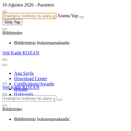
10 Ağustos 2026 - Pazartesi
Arama Yap
Giriş Yap
Bildirimler
Bildiriminiz bulunmamaktadır.
Veli Kadir KOZAN
Ana Sayfa
Download Center
Certifications/Awards
Veli Kadir KOZAN
İletişim
Hakkımda
Bildirimler
Bildiriminiz bulunmamaktadır.