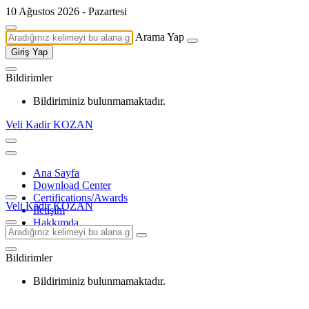
10 Ağustos 2026 - Pazartesi
Arama Yap
Giriş Yap
Bildirimler
Bildiriminiz bulunmamaktadır.
Veli Kadir KOZAN
Ana Sayfa
Download Center
Certifications/Awards
Veli Kadir KOZAN
İletişim
Hakkımda
Bildirimler
Bildiriminiz bulunmamaktadır.