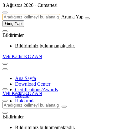
8 Ağustos 2026 - Cumartesi
Arama Yap
Giriş Yap
Bildirimler
Bildiriminiz bulunmamaktadır.
Veli Kadir KOZAN
Ana Sayfa
Download Center
Certifications/Awards
Veli Kadir KOZAN
İletişim
Hakkımda
Bildirimler
Bildiriminiz bulunmamaktadır.