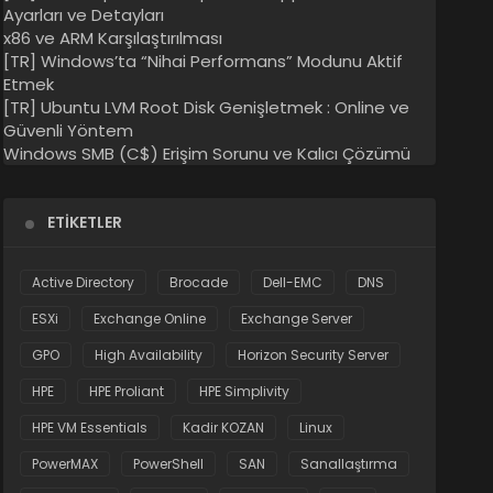
Ayarları ve Detayları
x86 ve ARM Karşılaştırılması
[TR] Windows’ta “Nihai Performans” Modunu Aktif
Etmek
[TR] Ubuntu LVM Root Disk Genişletmek : Online ve
Güvenli Yöntem
Windows SMB (C$) Erişim Sorunu ve Kalıcı Çözümü
ETIKETLER
Active Directory
Brocade
Dell-EMC
DNS
ESXi
Exchange Online
Exchange Server
GPO
High Availability
Horizon Security Server
HPE
HPE Proliant
HPE Simplivity
HPE VM Essentials
Kadir KOZAN
Linux
PowerMAX
PowerShell
SAN
Sanallaştırma