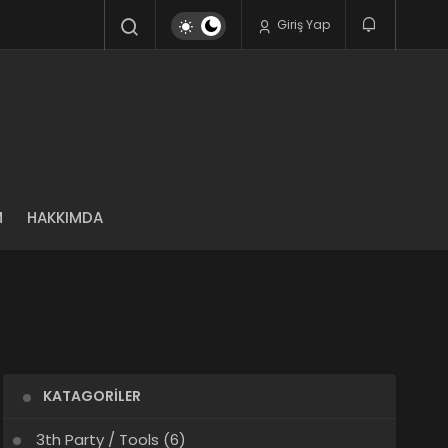
Giriş Yap
M
HAKKIMDA
KATAGORILER
3th Party / Tools
(6)