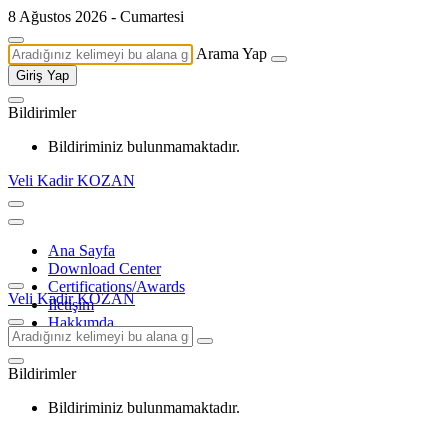
8 Ağustos 2026 - Cumartesi
Arama Yap
Giriş Yap
Bildirimler
Bildiriminiz bulunmamaktadır.
Veli Kadir KOZAN
Ana Sayfa
Download Center
Certifications/Awards
Veli Kadir KOZAN
İletişim
Hakkımda
Bildirimler
Bildiriminiz bulunmamaktadır.