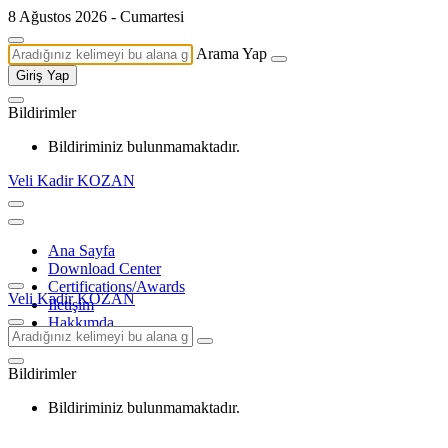
8 Ağustos 2026 - Cumartesi
Arama Yap
Giriş Yap
Bildirimler
Bildiriminiz bulunmamaktadır.
Veli Kadir KOZAN
Ana Sayfa
Download Center
Certifications/Awards
Veli Kadir KOZAN
İletişim
Hakkımda
Bildirimler
Bildiriminiz bulunmamaktadır.