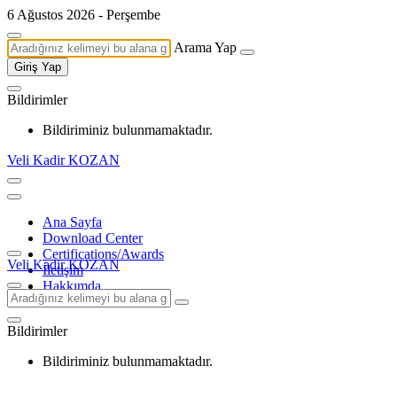
6 Ağustos 2026 - Perşembe
Arama Yap
Giriş Yap
Bildirimler
Bildiriminiz bulunmamaktadır.
Veli Kadir KOZAN
Ana Sayfa
Download Center
Certifications/Awards
Veli Kadir KOZAN
İletişim
Hakkımda
Bildirimler
Bildiriminiz bulunmamaktadır.