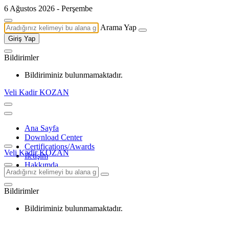
6 Ağustos 2026 - Perşembe
Arama Yap
Giriş Yap
Bildirimler
Bildiriminiz bulunmamaktadır.
Veli Kadir KOZAN
Ana Sayfa
Download Center
Certifications/Awards
Veli Kadir KOZAN
İletişim
Hakkımda
Bildirimler
Bildiriminiz bulunmamaktadır.