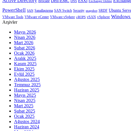
Active Directory
Exchange
Dell-EMC
ESXi
Brocade
Exchange Online
DNS
PowerShell
Ubuntu Serv
SRDF
SAN
Sanallaştırma
SAN Switch
Security
snapshot
Windows
vSphere
VMware Tools
VMware vCenter
VMware vSphere
vROPS
vSAN
Arşivler
Mayıs 2026
Nisan 2026
Mart 2026
Şubat 2026
Ocak 2026
Aralık 2025
Kasım 2025
Ekim 2025
Eylül 2025
Ağustos 2025
Temmuz 2025
Haziran 2025
Mayıs 2025
Nisan 2025
Mart 2025
Şubat 2025
Ocak 2025
Ağustos 2024
Haziran 2024