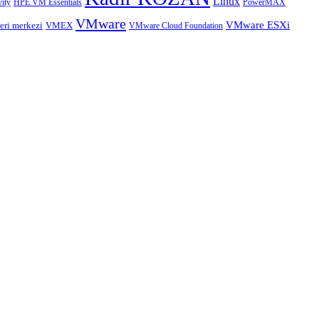
Linux
HPE VM Essentials
PowerMAX
ity
VMware
VMware ESXi
eri merkezi
VMEX
VMware Cloud Foundation