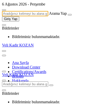
6 Ağustos 2026 - Perşembe
Arama Yap
Giriş Yap
Bildirimler
Bildiriminiz bulunmamaktadır.
Veli Kadir KOZAN
Ana Sayfa
Download Center
Certifications/Awards
Veli Kadir KOZAN
İletişim
Hakkımda
Bildirimler
Bildiriminiz bulunmamaktadır.