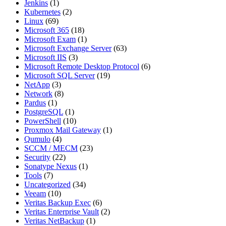
Jenkins
(1)
Kubernetes
(2)
Linux
(69)
Microsoft 365
(18)
Microsoft Exam
(1)
Microsoft Exchange Server
(63)
Microsoft IIS
(3)
Microsoft Remote Desktop Protocol
(6)
Microsoft SQL Server
(19)
NetApp
(3)
Network
(8)
Pardus
(1)
PostgreSQL
(1)
PowerShell
(10)
Proxmox Mail Gateway
(1)
Qumulo
(4)
SCCM / MECM
(23)
Security
(22)
Sonatype Nexus
(1)
Tools
(7)
Uncategorized
(34)
Veeam
(10)
Veritas Backup Exec
(6)
Veritas Enterprise Vault
(2)
Veritas NetBackup
(1)