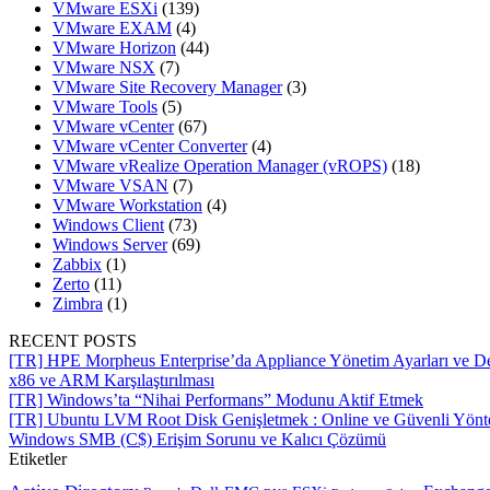
VMware ESXi
(139)
VMware EXAM
(4)
VMware Horizon
(44)
VMware NSX
(7)
VMware Site Recovery Manager
(3)
VMware Tools
(5)
VMware vCenter
(67)
VMware vCenter Converter
(4)
VMware vRealize Operation Manager (vROPS)
(18)
VMware VSAN
(7)
VMware Workstation
(4)
Windows Client
(73)
Windows Server
(69)
Zabbix
(1)
Zerto
(11)
Zimbra
(1)
RECENT POSTS
[TR] HPE Morpheus Enterprise’da Appliance Yönetim Ayarları ve De
x86 ve ARM Karşılaştırılması
[TR] Windows’ta “Nihai Performans” Modunu Aktif Etmek
[TR] Ubuntu LVM Root Disk Genişletmek : Online ve Güvenli Yön
Windows SMB (C$) Erişim Sorunu ve Kalıcı Çözümü
Etiketler