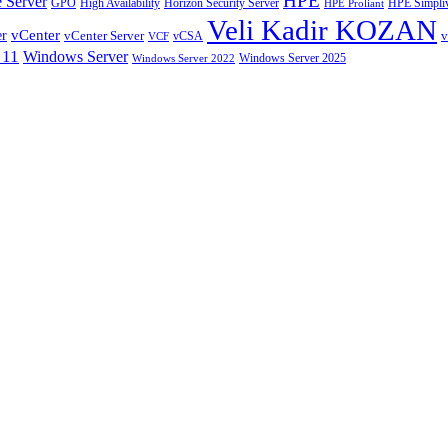
HPE
 Server
GPO
High Availability
Horizon Security Server
HPE Simpliv
HPE Proliant
Veli Kadir KOZAN
vCenter
er
vCenter Server
v
VCF
vCSA
 11
Windows Server
Windows Server 2025
Windows Server 2022