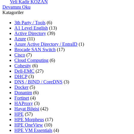
Veli Kadir KOZAN
Devamını Oku
Katagoriler
3th Party / Tools
(6)
A1 Level English
(13)
Active Directory
(39)
Azure
(11)
Azure Active Directory / EntraID
(1)
Brocade SAN Switch
(17)
Cisco
(7)
Cloud Computing
(6)
Cohesity
(6)
Dell-EMC
(27)
DHCP
(3)
DNS / BIND / CoreDNS
(3)
Docker
(5)
Donanim
(6)
Fortinet
(4)
HAProxy
(3)
Hayat Bilgisi
(42)
HPE
(57)
HPE Morpheus
(17)
HPE OneView
(10)
HPE VM Essentials
(4)