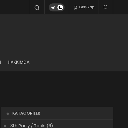
Giriş Yap
M
HAKKIMDA
KATAGORILER
3th Party / Tools
(6)