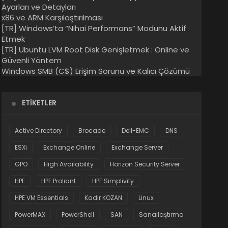
Ayarları ve Detayları
x86 ve ARM Karşılaştırılması
[TR] Windows’ta “Nihai Performans” Modunu Aktif
Etmek
[TR] Ubuntu LVM Root Disk Genişletmek : Online ve
Güvenli Yöntem
Windows SMB (C$) Erişim Sorunu ve Kalıcı Çözümü
ETIKETLER
Active Directory
Brocade
Dell-EMC
DNS
ESXi
Exchange Online
Exchange Server
GPO
High Availability
Horizon Security Server
HPE
HPE Proliant
HPE Simplivity
HPE VM Essentials
Kadir KOZAN
Linux
PowerMAX
PowerShell
SAN
Sanallaştırma