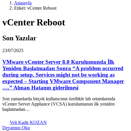
Anasayfa
Etiket: vCenter Reboot
vCenter Reboot
Son Yazılar
23/07/2025
VMware vCenter Server 8.0 Kurulumunda İlk
Yeniden Başlatmadan Sonra “A problem occurred
during setup. Services might not be working as
expected – Starting VMware Component Manager
….” Alınan Hatanın giderilmesi
Son zamanlarda birçok kullanıcının özellikle lab ortamlarında
vCenter Server Appliance (VCSA) kurulumunun ilk yeniden
başlatmadan…
Veli Kadir KOZAN
Devamını Oku