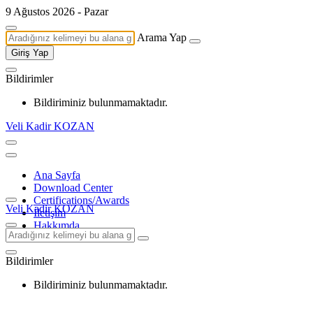
9 Ağustos 2026 - Pazar
Arama Yap
Giriş Yap
Bildirimler
Bildiriminiz bulunmamaktadır.
Veli Kadir KOZAN
Ana Sayfa
Download Center
Certifications/Awards
Veli Kadir KOZAN
İletişim
Hakkımda
Bildirimler
Bildiriminiz bulunmamaktadır.