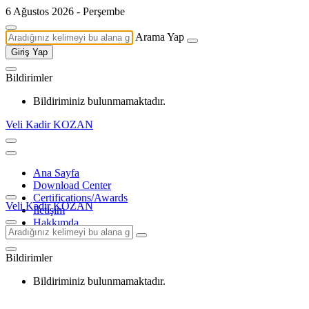
6 Ağustos 2026 - Perşembe
Arama Yap
Giriş Yap
Bildirimler
Bildiriminiz bulunmamaktadır.
Veli Kadir KOZAN
Ana Sayfa
Download Center
Certifications/Awards
Veli Kadir KOZAN
İletişim
Hakkımda
Bildirimler
Bildiriminiz bulunmamaktadır.