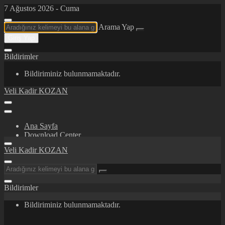
7 Ağustos 2026 - Cuma
Arama Yap
Giriş Yap
Bildirimler
Bildiriminiz bulunmamaktadır.
Veli Kadir KOZAN
Ana Sayfa
Download Center
Certifications/Awards
Veli Kadir KOZAN
İletişim
Hakkımda
Bildirimler
Bildiriminiz bulunmamaktadır.