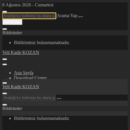
8 Ağustos 2026 - Cumartesi
Arama Yap
Giriş Yap
Bildirimler
Bildiriminiz bulunmamaktadır.
Veli Kadir KOZAN
Ana Sayfa
Download Center
Certifications/Awards
Veli Kadir KOZAN
İletişim
Hakkımda
Bildirimler
Bildiriminiz bulunmamaktadır.