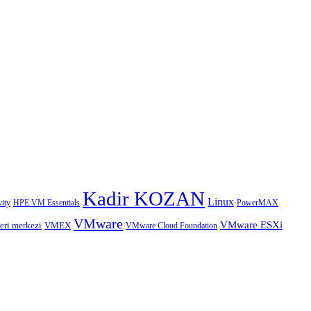
Kadir KOZAN
Linux
HPE VM Essentials
PowerMAX
ity
VMware
VMware ESXi
eri merkezi
VMEX
VMware Cloud Foundation