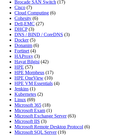
Brocade SAN Switch
(17)
Cisco
(7)
Cloud Computing
(6)
Cohesity
(6)
Dell-EMC
(27)
DHCP
(3)
DNS / BIND / CoreDNS
(3)
Docker
(5)
Donanim
(6)
Fortinet
(4)
HAProxy
(3)
Hayat Bilgisi
(42)
HPE
(57)
HPE Morpheus
(17)
HPE OneView
(10)
HPE VM Essentials
(4)
Jenkins
(1)
Kubernetes
(2)
Linux
(69)
Microsoft 365
(18)
Microsoft Exam
(1)
Microsoft Exchange Server
(63)
Microsoft IIS
(3)
Microsoft Remote Desktop Protocol
(6)
Microsoft SQL Server
(19)