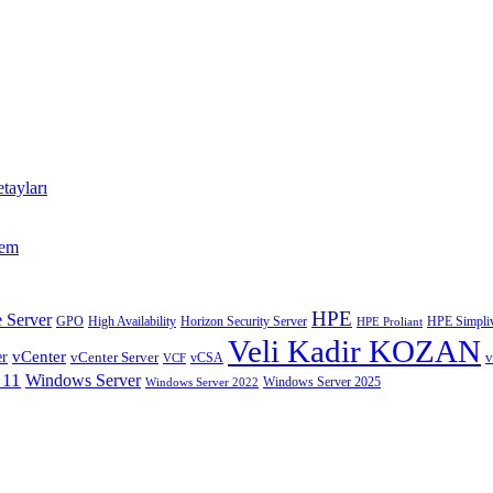
tayları
tem
HPE
 Server
GPO
High Availability
Horizon Security Server
HPE Simpliv
HPE Proliant
Veli Kadir KOZAN
vCenter
er
vCenter Server
v
VCF
vCSA
 11
Windows Server
Windows Server 2025
Windows Server 2022