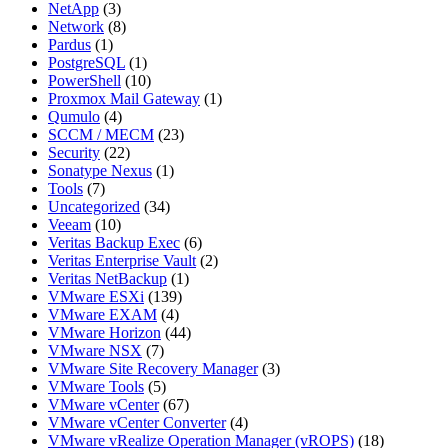
NetApp
(3)
Network
(8)
Pardus
(1)
PostgreSQL
(1)
PowerShell
(10)
Proxmox Mail Gateway
(1)
Qumulo
(4)
SCCM / MECM
(23)
Security
(22)
Sonatype Nexus
(1)
Tools
(7)
Uncategorized
(34)
Veeam
(10)
Veritas Backup Exec
(6)
Veritas Enterprise Vault
(2)
Veritas NetBackup
(1)
VMware ESXi
(139)
VMware EXAM
(4)
VMware Horizon
(44)
VMware NSX
(7)
VMware Site Recovery Manager
(3)
VMware Tools
(5)
VMware vCenter
(67)
VMware vCenter Converter
(4)
VMware vRealize Operation Manager (vROPS)
(18)