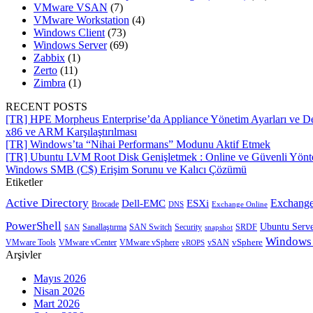
VMware VSAN
(7)
VMware Workstation
(4)
Windows Client
(73)
Windows Server
(69)
Zabbix
(1)
Zerto
(11)
Zimbra
(1)
RECENT POSTS
[TR] HPE Morpheus Enterprise’da Appliance Yönetim Ayarları ve De
x86 ve ARM Karşılaştırılması
[TR] Windows’ta “Nihai Performans” Modunu Aktif Etmek
[TR] Ubuntu LVM Root Disk Genişletmek : Online ve Güvenli Yön
Windows SMB (C$) Erişim Sorunu ve Kalıcı Çözümü
Etiketler
Active Directory
Exchange
Dell-EMC
ESXi
Brocade
Exchange Online
DNS
PowerShell
Ubuntu Serv
SRDF
SAN
Sanallaştırma
SAN Switch
Security
snapshot
Windows
vSphere
VMware Tools
VMware vCenter
VMware vSphere
vROPS
vSAN
Arşivler
Mayıs 2026
Nisan 2026
Mart 2026