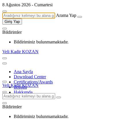
8 Ağustos 2026 - Cumartesi
Arama Yap
Giriş Yap
Bildirimler
Bildiriminiz bulunmamaktadır.
Veli Kadir KOZAN
Ana Sayfa
Download Center
Certifications/Awards
Veli Kadir KOZAN
İletişim
Hakkımda
Bildirimler
Bildiriminiz bulunmamaktadır.