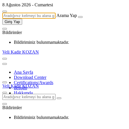
8 Ağustos 2026 - Cumartesi
Arama Yap
Giriş Yap
Bildirimler
Bildiriminiz bulunmamaktadır.
Veli Kadir KOZAN
Ana Sayfa
Download Center
Certifications/Awards
Veli Kadir KOZAN
İletişim
Hakkımda
Bildirimler
Bildiriminiz bulunmamaktadır.