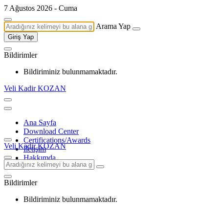
7 Ağustos 2026 - Cuma
Arama Yap
Giriş Yap
Bildirimler
Bildiriminiz bulunmamaktadır.
Veli Kadir KOZAN
Ana Sayfa
Download Center
Certifications/Awards
Veli Kadir KOZAN
İletişim
Hakkımda
Bildirimler
Bildiriminiz bulunmamaktadır.