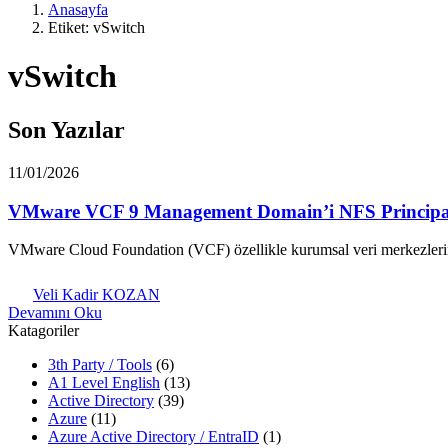
Anasayfa
Etiket: vSwitch
vSwitch
Son Yazılar
11/01/2026
VMware VCF 9 Management Domain’i NFS Principal St
VMware Cloud Foundation (VCF) özellikle kurumsal veri merkezleri
Veli Kadir KOZAN
Devamını Oku
Katagoriler
3th Party / Tools
(6)
A1 Level English
(13)
Active Directory
(39)
Azure
(11)
Azure Active Directory / EntraID
(1)