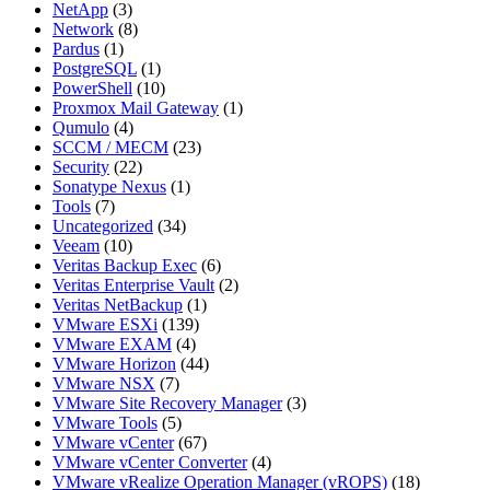
NetApp
(3)
Network
(8)
Pardus
(1)
PostgreSQL
(1)
PowerShell
(10)
Proxmox Mail Gateway
(1)
Qumulo
(4)
SCCM / MECM
(23)
Security
(22)
Sonatype Nexus
(1)
Tools
(7)
Uncategorized
(34)
Veeam
(10)
Veritas Backup Exec
(6)
Veritas Enterprise Vault
(2)
Veritas NetBackup
(1)
VMware ESXi
(139)
VMware EXAM
(4)
VMware Horizon
(44)
VMware NSX
(7)
VMware Site Recovery Manager
(3)
VMware Tools
(5)
VMware vCenter
(67)
VMware vCenter Converter
(4)
VMware vRealize Operation Manager (vROPS)
(18)