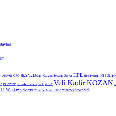
tayları
tem
HPE
 Server
GPO
High Availability
Horizon Security Server
HPE Simpliv
HPE Proliant
Veli Kadir KOZAN
vCenter
er
vCenter Server
v
VCF
vCSA
 11
Windows Server
Windows Server 2025
Windows Server 2022