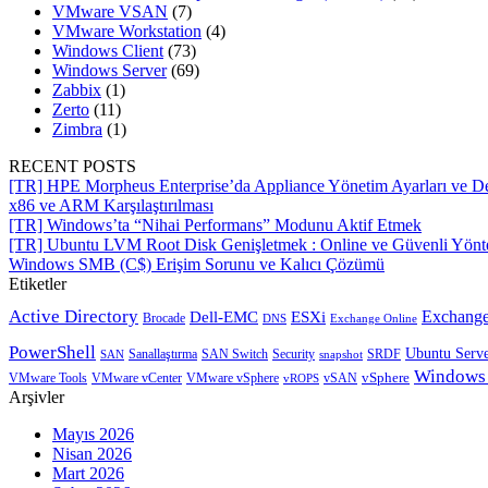
VMware VSAN
(7)
VMware Workstation
(4)
Windows Client
(73)
Windows Server
(69)
Zabbix
(1)
Zerto
(11)
Zimbra
(1)
RECENT POSTS
[TR] HPE Morpheus Enterprise’da Appliance Yönetim Ayarları ve De
x86 ve ARM Karşılaştırılması
[TR] Windows’ta “Nihai Performans” Modunu Aktif Etmek
[TR] Ubuntu LVM Root Disk Genişletmek : Online ve Güvenli Yön
Windows SMB (C$) Erişim Sorunu ve Kalıcı Çözümü
Etiketler
Active Directory
Exchange
Dell-EMC
ESXi
Brocade
Exchange Online
DNS
PowerShell
Ubuntu Serv
SRDF
SAN
Sanallaştırma
SAN Switch
Security
snapshot
Windows
vSphere
VMware Tools
VMware vCenter
VMware vSphere
vROPS
vSAN
Arşivler
Mayıs 2026
Nisan 2026
Mart 2026