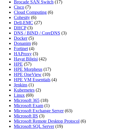
Brocade SAN Switch
(17)
Cisco
(7)
Cloud Computing
(6)
Cohesity
(6)
Dell-EMC
(27)
DHCP
(3)
DNS / BIND / CoreDNS
(3)
Docker
(5)
Donanim
(6)
Fortinet
(4)
HAProxy
(3)
Hayat Bilgisi
(42)
HPE
(57)
HPE Morpheus
(17)
HPE OneView
(10)
HPE VM Essentials
(4)
Jenkins
(1)
Kubernetes
(2)
Linux
(69)
Microsoft 365
(18)
Microsoft Exam
(1)
Microsoft Exchange Server
(63)
Microsoft IIS
(3)
Microsoft Remote Desktop Protocol
(6)
Microsoft SQL Server
(19)