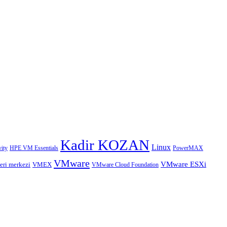
Kadir KOZAN
Linux
HPE VM Essentials
PowerMAX
ity
VMware
VMware ESXi
eri merkezi
VMEX
VMware Cloud Foundation