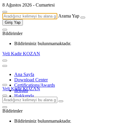
8 Ağustos 2026 - Cumartesi
Arama Yap
Giriş Yap
Bildirimler
Bildiriminiz bulunmamaktadır.
Veli Kadir KOZAN
Ana Sayfa
Download Center
Certifications/Awards
Veli Kadir KOZAN
İletişim
Hakkımda
Bildirimler
Bildiriminiz bulunmamaktadır.