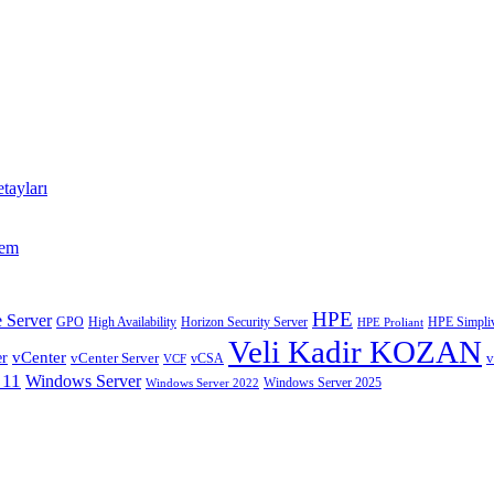
tayları
tem
HPE
 Server
GPO
High Availability
Horizon Security Server
HPE Simpliv
HPE Proliant
Veli Kadir KOZAN
vCenter
er
vCenter Server
v
VCF
vCSA
 11
Windows Server
Windows Server 2025
Windows Server 2022