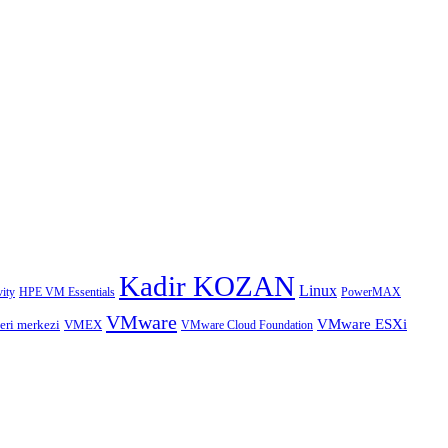
Kadir KOZAN
Linux
HPE VM Essentials
PowerMAX
ity
VMware
VMware ESXi
eri merkezi
VMEX
VMware Cloud Foundation