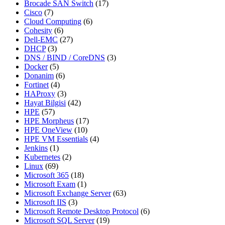
Brocade SAN Switch
(17)
Cisco
(7)
Cloud Computing
(6)
Cohesity
(6)
Dell-EMC
(27)
DHCP
(3)
DNS / BIND / CoreDNS
(3)
Docker
(5)
Donanim
(6)
Fortinet
(4)
HAProxy
(3)
Hayat Bilgisi
(42)
HPE
(57)
HPE Morpheus
(17)
HPE OneView
(10)
HPE VM Essentials
(4)
Jenkins
(1)
Kubernetes
(2)
Linux
(69)
Microsoft 365
(18)
Microsoft Exam
(1)
Microsoft Exchange Server
(63)
Microsoft IIS
(3)
Microsoft Remote Desktop Protocol
(6)
Microsoft SQL Server
(19)