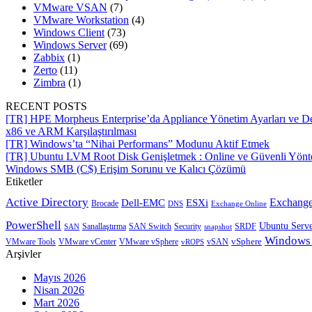
VMware VSAN
(7)
VMware Workstation
(4)
Windows Client
(73)
Windows Server
(69)
Zabbix
(1)
Zerto
(11)
Zimbra
(1)
RECENT POSTS
[TR] HPE Morpheus Enterprise’da Appliance Yönetim Ayarları ve De
x86 ve ARM Karşılaştırılması
[TR] Windows’ta “Nihai Performans” Modunu Aktif Etmek
[TR] Ubuntu LVM Root Disk Genişletmek : Online ve Güvenli Yön
Windows SMB (C$) Erişim Sorunu ve Kalıcı Çözümü
Etiketler
Active Directory
Exchange
Dell-EMC
ESXi
Brocade
Exchange Online
DNS
PowerShell
Ubuntu Serv
SRDF
SAN
Sanallaştırma
SAN Switch
Security
snapshot
Windows
vSphere
VMware Tools
VMware vCenter
VMware vSphere
vROPS
vSAN
Arşivler
Mayıs 2026
Nisan 2026
Mart 2026