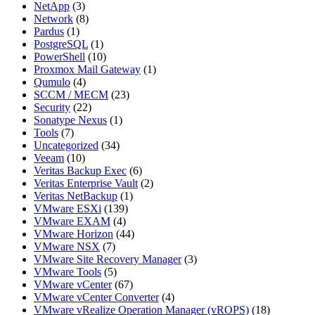
NetApp
(3)
Network
(8)
Pardus
(1)
PostgreSQL
(1)
PowerShell
(10)
Proxmox Mail Gateway
(1)
Qumulo
(4)
SCCM / MECM
(23)
Security
(22)
Sonatype Nexus
(1)
Tools
(7)
Uncategorized
(34)
Veeam
(10)
Veritas Backup Exec
(6)
Veritas Enterprise Vault
(2)
Veritas NetBackup
(1)
VMware ESXi
(139)
VMware EXAM
(4)
VMware Horizon
(44)
VMware NSX
(7)
VMware Site Recovery Manager
(3)
VMware Tools
(5)
VMware vCenter
(67)
VMware vCenter Converter
(4)
VMware vRealize Operation Manager (vROPS)
(18)