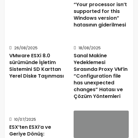
“Your processor isn’t
supported for this
Windows version”
hatasının giderilmesi
26/08/2025
18/08/2025
VMware ESXi 8.0
Sanal Makine
sürümünde İşletim
Yedeklemesi
Sistemini SD Karttan
Sırasında Proxy VM’in
Yerel Diske Taşınması
“Configuration file
has unexpected
changes” Hatası ve
Çözüm Yöntemleri
10/07/2025
ESX’ten ESXi’a ve
Geriye Dönüş: