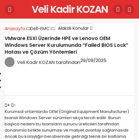
Veli Kadir KOZAN
Alakalı Konular
Anasayfa
Dell-EMC
VMware ESXi Üzerinde HPE ve Lenovo OEM
Windows Server Kurulumunda “Failed BIOS Lock”
Hatası ve Çözüm Yöntemleri
29/09/2025
Veli Kadir KOZAN
tarafından
+
-
Kurumsal ortamlarda OEM (Original Equipment Manufacturer)
lisanslı Windows Server sürümleri sıkça tercih edilir. Bunun
başlıca nedeni bu lisansların sunucu üreticileri tarafından
donanımla birlikte sunulması ve maliyet avantajı sağlamasıdır.
Ancak bu kolaylığın beraberinde getirdiği teknik bir kısıtlama