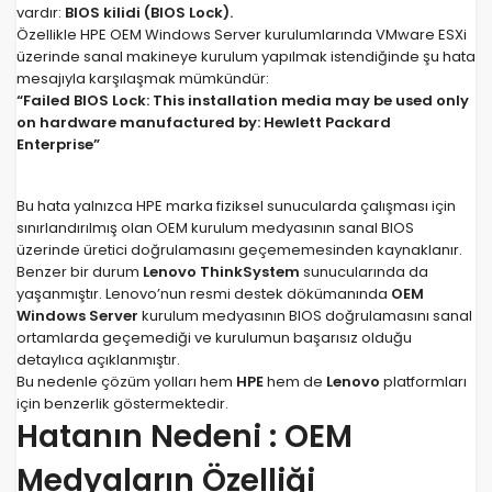
vardır:
BIOS kilidi (BIOS Lock).
Özellikle HPE OEM Windows Server kurulumlarında VMware ESXi
üzerinde sanal makineye kurulum yapılmak istendiğinde şu hata
mesajıyla karşılaşmak mümkündür:
“Failed BIOS Lock: This installation media may be used only
on hardware manufactured by: Hewlett Packard
Enterprise”
Bu hata yalnızca HPE marka fiziksel sunucularda çalışması için
sınırlandırılmış olan OEM kurulum medyasının sanal BIOS
üzerinde üretici doğrulamasını geçememesinden kaynaklanır.
Benzer bir durum
Lenovo ThinkSystem
sunucularında da
yaşanmıştır. Lenovo’nun resmi destek dökümanında
OEM
Windows Server
kurulum medyasının BIOS doğrulamasını sanal
ortamlarda geçemediği ve kurulumun başarısız olduğu
detaylıca açıklanmıştır.
Bu nedenle çözüm yolları hem
HPE
hem de
Lenovo
platformları
için benzerlik göstermektedir.
Hatanın Nedeni : OEM
Medyaların Özelliği