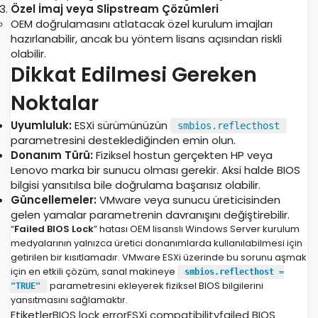
Özel İmaj veya Slipstream Çözümleri
OEM doğrulamasını atlatacak özel kurulum imajları
hazırlanabilir, ancak bu yöntem lisans açısından riskli
olabilir.
Dikkat Edilmesi Gereken
Noktalar
Uyumluluk:
ESXi sürümünüzün
smbios.reflecthost
parametresini desteklediğinden emin olun.
Donanım Türü:
Fiziksel hostun gerçekten HP veya
Lenovo marka bir sunucu olması gerekir. Aksi halde BIOS
bilgisi yansıtılsa bile doğrulama başarısız olabilir.
Güncellemeler:
VMware veya sunucu üreticisinden
gelen yamalar parametrenin davranışını değiştirebilir.
“
Failed BIOS Lock
” hatası OEM lisanslı Windows Server kurulum
medyalarının yalnızca üretici donanımlarda kullanılabilmesi için
getirilen bir kısıtlamadır. VMware ESXi üzerinde bu sorunu aşmak
için en etkili çözüm, sanal makineye
smbios.reflecthost =
parametresini ekleyerek fiziksel BIOS bilgilerini
"TRUE"
yansıtmasını sağlamaktır.
Etiketler
BIOS lock error
ESXi compatibility
failed BIOS