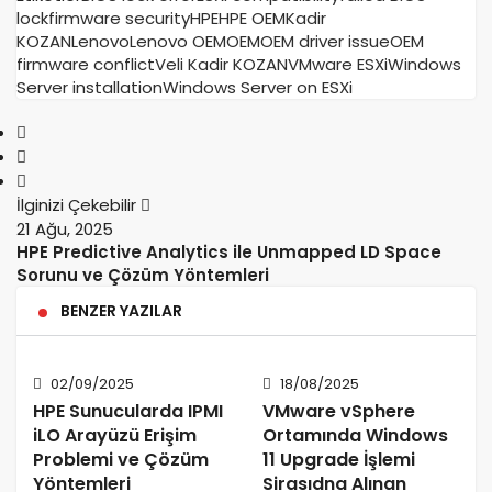
lock
firmware security
HPE
HPE OEM
Kadir
KOZAN
Lenovo
Lenovo OEM
OEM
OEM driver issue
OEM
firmware conflict
Veli Kadir KOZAN
VMware ESXi
Windows
Server installation
Windows Server on ESXi
İlginizi Çekebilir
21 Ağu, 2025
HPE Predictive Analytics ile Unmapped LD Space
Sorunu ve Çözüm Yöntemleri
BENZER YAZILAR
02/09/2025
18/08/2025
HPE Sunucularda IPMI
VMware vSphere
iLO Arayüzü Erişim
Ortamında Windows
Problemi ve Çözüm
11 Upgrade İşlemi
Yöntemleri
Sirasıdna Alınan