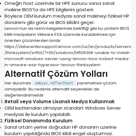
Örneğin host üzerinde bir HPE sunucu varsa sanal
makine BIOS’ta da HPE bilgilerini gösterir.
Böylece OEM kurulum medyası sanal makineyi fiziksel HP
donanımı gibi görür ve BIOS kilidini geçer.
Lenovo’nun da resmi belgelerinde belirttiği gibi bu yöntem BIOS
kilitli medyaların VMware ESXi üzerinde kurulabilmesi için
önerilen çözümlerden biridir.
https://datacentersupport.lenovo.com/us/en/products/servers
/thinksystem/sr650/7×05/solutions/ht506366-unable-to-install-
microsoft-windows-server-using-lenovo-bios-locked-media-
in-vmware-esxi-hypervisor-lenovo-thinksystem
Alternatif Çözüm Yolları
Her durumda
parametresi çözüm
smbios.reflecthost
olmayabilir. Bu nedenle alternatif seçenekler de
değerlendirilmelidir:
Retail veya Volume Lisanslı Medya Kullanmak
OEM kısıtlamaları olmayan standart Windows Server
medyası ile kurulum yapılabilir.
Fiziksel Donanımda Kurulum
Sanal ortam yerine doğrudan HP donanım üzerine
kurulum yapıldığında BIOS kilidi engel oluşturmaz.