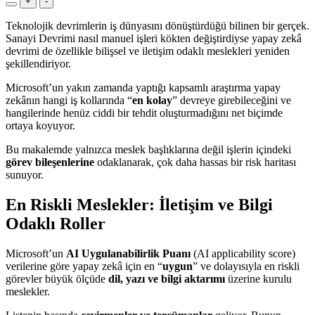
+
-
Teknolojik devrimlerin iş dünyasını dönüştürdüğü bilinen bir gerçek.
Sanayi Devrimi nasıl manuel işleri kökten değiştirdiyse yapay zekâ
devrimi de özellikle bilişsel ve iletişim odaklı meslekleri yeniden
şekillendiriyor.
Microsoft’un yakın zamanda yaptığı kapsamlı araştırma yapay
zekânın hangi iş kollarında “
en kolay
” devreye girebileceğini ve
hangilerinde henüz ciddi bir tehdit oluşturmadığını net biçimde
ortaya koyuyor.
Bu makalemde yalnızca meslek başlıklarına değil işlerin içindeki
görev bileşenlerine
odaklanarak, çok daha hassas bir risk haritası
sunuyor.
En Riskli Meslekler: İletişim ve Bilgi
Odaklı Roller
Microsoft’un
AI Uygulanabilirlik Puanı
(AI applicability score)
verilerine göre yapay zekâ için en “
uygun
” ve dolayısıyla en riskli
görevler büyük ölçüde
dil, yazı ve bilgi aktarımı
üzerine kurulu
meslekler.