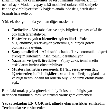
Listenin başında
çevirmenler ve tercümanlar
geliyor. Bunun
nedeni açık Modern yapay zekâ modelleri onlarca dili saniyeler
içinde çevirebiliyor üstelik bağlam analizinde de giderek daha
başarılı hale geliyor.
Yüksek risk grubunda yer alan diğer meslekler:
Tarihçiler
– Veri tabanları ve arşiv bilgileri, yapay zekâ ile
çok hızlı taranabiliyor.
Hostesler ve yolcu hizmetleri görevlileri
– Yolcu
bilgilendirme, rezervasyon yönetimi gibi birçok görev
otomasyona uygun.
Satış temsilcileri
– AI destekli chatbot’lar ve otomatik müşteri
etkileşim sistemleri, insan rolünü daraltabiliyor.
Yazarlar ve içerik üreticiler
– Yapay zekâ, temel metin
taslaklarını hızlıca oluşturabiliyor.
Müşteri hizmetleri personeli, DJ’ler, resepsiyonistler,
öğretmenler, halkla ilişkiler uzmanları
– İletişim, planlama
ve bilgi iletimi odaklı bu rollerin büyük bölümü otomasyona
açık.
Buradaki ortak payda görevlerin büyük kısmının bilgisayar
üzerinden yürütülebilmesi ve fiziksel varlık gerektirmemesi.
Yapay zekadan EN ÇOK risk altında olan meslekler şunlardır:
Tercümanlar ve çevirmenler