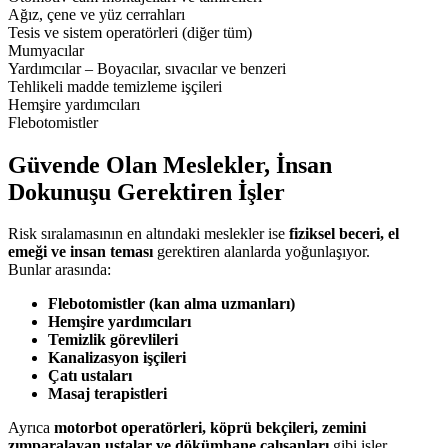
Ağız, çene ve yüz cerrahları
Tesis ve sistem operatörleri (diğer tüm)
Mumyacılar
Yardımcılar – Boyacılar, sıvacılar ve benzeri
Tehlikeli madde temizleme işçileri
Hemşire yardımcıları
Flebotomistler
Güvende Olan Meslekler, İnsan
Dokunuşu Gerektiren İşler
Risk sıralamasının en altındaki meslekler ise
fiziksel beceri, el
emeği ve insan teması
gerektiren alanlarda yoğunlaşıyor.
Bunlar arasında:
Flebotomistler (kan alma uzmanları)
Hemşire yardımcıları
Temizlik görevlileri
Kanalizasyon işçileri
Çatı ustaları
Masaj terapistleri
Ayrıca
motorbot operatörleri, köprü bekçileri, zemini
zımparalayan ustalar ve dökümhane çalışanları
gibi işler