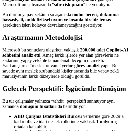
Microsoft’un çalışmasında “
sıfır risk puanı
” ile yer alıyor.
Bu durum yapay zekânın şu aşamada
motor beceri, dokunma
hassasiyeti, anlık fiziksel uyum ve insanla birebir temas
gerektiren işleri kolayca devralamayacağını gösteriyor.
Araştırmanın Metodolojisi
Microsoft bu sonuçlara ulaşırken yaklaşık
200.000 adet Copilot–AI
sohbetini analiz etti
. Amaç farklı işlerde yer alan görevlerin ne
kadarının yapay zekâ ile tamamlanabileceğini ölçmekti.
Yani araştırma “meslek unvanı” yerine
görev analizi
yaptı. Bu
sayede aynı meslek grubundaki kişiler arasında bile yapay zekâ
maruziyetinin farklı düzeylerde olduğu görüldü.
Gelecek Perspektifi: İşgücünde Dönüşüm
Bu tür çalışmalar yalnızca “tehdit” perspektifi sunmuyor aynı
zamanda
dönüşüm fırsatları
da barındırıyor.
ABD Çalışma İstatistikleri Bürosu
verilerine göre 2029’a
kadar ofis ve idari destek rollerinde yaklaşık
1 milyon iş
ortadan kalkabilir.