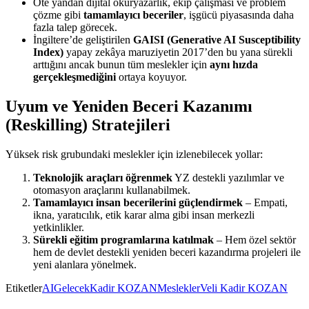
Öte yandan dijital okuryazarlık, ekip çalışması ve problem
çözme gibi
tamamlayıcı beceriler
, işgücü piyasasında daha
fazla talep görecek.
İngiltere’de geliştirilen
GAISI (Generative AI Susceptibility
Index)
yapay zekâya maruziyetin 2017’den bu yana sürekli
arttığını ancak bunun tüm meslekler için
aynı hızda
gerçekleşmediğini
ortaya koyuyor.
Uyum ve Yeniden Beceri Kazanımı
(Reskilling) Stratejileri
Yüksek risk grubundaki meslekler için izlenebilecek yollar:
Teknolojik araçları öğrenmek
YZ destekli yazılımlar ve
otomasyon araçlarını kullanabilmek.
Tamamlayıcı insan becerilerini güçlendirmek
– Empati,
ikna, yaratıcılık, etik karar alma gibi insan merkezli
yetkinlikler.
Sürekli eğitim programlarına katılmak
– Hem özel sektör
hem de devlet destekli yeniden beceri kazandırma projeleri ile
yeni alanlara yönelmek.
Etiketler
AI
Gelecek
Kadir KOZAN
Meslekler
Veli Kadir KOZAN