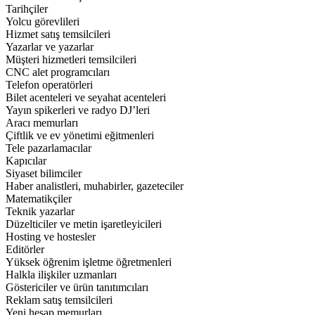
Tarihçiler
Yolcu görevlileri
Hizmet satış temsilcileri
Yazarlar ve yazarlar
Müşteri hizmetleri temsilcileri
CNC alet programcıları
Telefon operatörleri
Bilet acenteleri ve seyahat acenteleri
Yayın spikerleri ve radyo DJ’leri
Aracı memurları
Çiftlik ve ev yönetimi eğitmenleri
Tele pazarlamacılar
Kapıcılar
Siyaset bilimciler
Haber analistleri, muhabirler, gazeteciler
Matematikçiler
Teknik yazarlar
Düzelticiler ve metin işaretleyicileri
Hosting ve hostesler
Editörler
Yüksek öğrenim işletme öğretmenleri
Halkla ilişkiler uzmanları
Göstericiler ve ürün tanıtımcıları
Reklam satış temsilcileri
Yeni hesap memurları