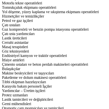
Motorlu tekne operatörleri
Tomrukçuluk ekipmanı operatörleri
Yol döşeme, yüzey kaplama ve sıkıştırma ekipmanı operatörleri
Hizmetçiler ve temizlikçiler
Petrol ve gaz işçileri
Çatı ustaları
Gaz kompresörü ve benzin pompa istasyonu operatörleri
Çatı usta yardımcıları
Lastik üreticileri
Cerrahi asistanlar
Masaj terapistleri
Göz teknisyenleri
Endüstriyel kamyon ve traktör operatörleri
İtfaiye amirleri
Çimento ustaları ve beton perdah makineleri operatörleri
Bulaşıkçılar
Makine besleyicileri ve taşıyıcıları
Paketleme ve dolum makinesi operatörleri
Tıbbi ekipman hazırlayıcıları
Karayolu bakım personeli İşçiler
Yardımcılar – Üretim işçileri
Protez uzmanları
Lastik tamircileri ve değiştiricileri
Gemi mühendisleri
Otomotiv cam montajcıları ve tamircileri