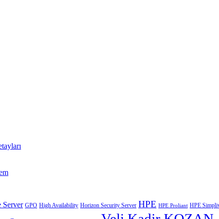
tayları
tem
HPE
 Server
GPO
High Availability
Horizon Security Server
HPE Simpliv
HPE Proliant
Veli Kadir KOZAN