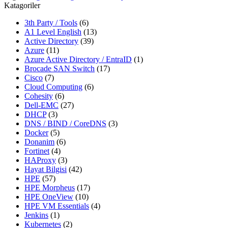
Katagoriler
3th Party / Tools
(6)
A1 Level English
(13)
Active Directory
(39)
Azure
(11)
Azure Active Directory / EntraID
(1)
Brocade SAN Switch
(17)
Cisco
(7)
Cloud Computing
(6)
Cohesity
(6)
Dell-EMC
(27)
DHCP
(3)
DNS / BIND / CoreDNS
(3)
Docker
(5)
Donanim
(6)
Fortinet
(4)
HAProxy
(3)
Hayat Bilgisi
(42)
HPE
(57)
HPE Morpheus
(17)
HPE OneView
(10)
HPE VM Essentials
(4)
Jenkins
(1)
Kubernetes
(2)