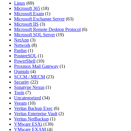
Linux
(69)
Microsoft 365
(18)
Microsoft Exam
(1)
Microsoft Exchange Server
(63)
Microsoft IIS
(3)
Microsoft Remote Desktop Protocol
(6)
Microsoft SQL Server
(19)
NetApp
(3)
Network
(8)
Pardus
(1)
PostgreSQL
(1)
PowerShell
(10)
Proxmox Mail Gateway
(1)
Qumulo
(4)
SCCM / MECM
(23)
Security
(22)
Sonatype Nexus
(1)
Tools
(7)
Uncategorized
(34)
Veeam
(10)
Veritas Backup Exec
(6)
Veritas Enterprise Vault
(2)
Veritas NetBackup
(1)
VMware ESXi
(139)
VMware EXAM
(4)