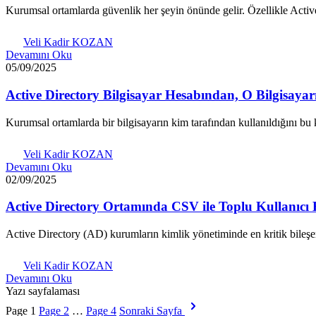
Kurumsal ortamlarda güvenlik her şeyin önünde gelir. Özellikle Acti
Veli Kadir KOZAN
Devamını Oku
05/09/2025
Active Directory Bilgisayar Hesabından, O Bilgisaya
Kurumsal ortamlarda bir bilgisayarın kim tarafından kullanıldığını b
Veli Kadir KOZAN
Devamını Oku
02/09/2025
Active Directory Ortamında CSV ile Toplu Kullanıcı 
Active Directory (AD) kurumların kimlik yönetiminde en kritik bileşen
Veli Kadir KOZAN
Devamını Oku
Yazı sayfalaması
Page
1
Page
2
…
Page
4
Sonraki Sayfa