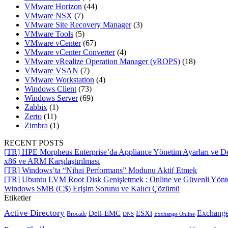
VMware Horizon
(44)
VMware NSX
(7)
VMware Site Recovery Manager
(3)
VMware Tools
(5)
VMware vCenter
(67)
VMware vCenter Converter
(4)
VMware vRealize Operation Manager (vROPS)
(18)
VMware VSAN
(7)
VMware Workstation
(4)
Windows Client
(73)
Windows Server
(69)
Zabbix
(1)
Zerto
(11)
Zimbra
(1)
RECENT POSTS
[TR] HPE Morpheus Enterprise’da Appliance Yönetim Ayarları ve De
x86 ve ARM Karşılaştırılması
[TR] Windows’ta “Nihai Performans” Modunu Aktif Etmek
[TR] Ubuntu LVM Root Disk Genişletmek : Online ve Güvenli Yön
Windows SMB (C$) Erişim Sorunu ve Kalıcı Çözümü
Etiketler
Active Directory
Exchange
Dell-EMC
ESXi
Brocade
Exchange Online
DNS