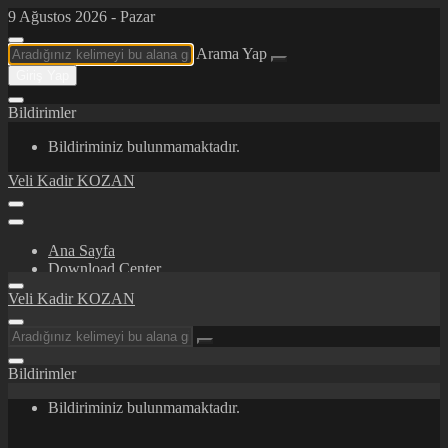
9 Ağustos 2026 - Pazar
Arama Yap
Giriş Yap
Bildirimler
Bildiriminiz bulunmamaktadır.
Veli Kadir KOZAN
Ana Sayfa
Download Center
Certifications/Awards
Veli Kadir KOZAN
İletişim
Hakkımda
Bildirimler
Bildiriminiz bulunmamaktadır.