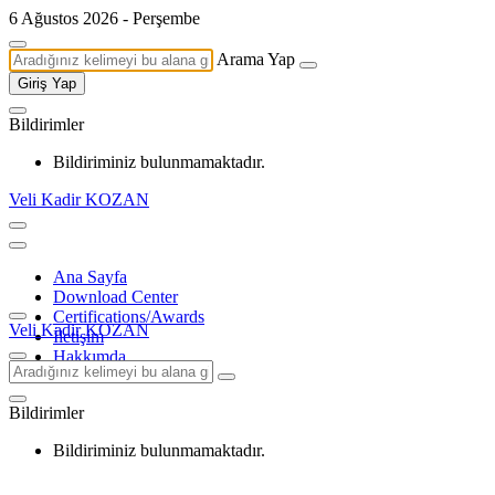
6 Ağustos 2026 - Perşembe
Arama Yap
Giriş Yap
Bildirimler
Bildiriminiz bulunmamaktadır.
Veli Kadir KOZAN
Ana Sayfa
Download Center
Certifications/Awards
Veli Kadir KOZAN
İletişim
Hakkımda
Bildirimler
Bildiriminiz bulunmamaktadır.