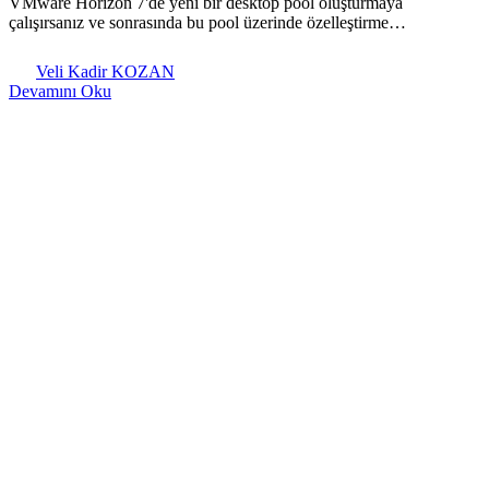
VMware Horizon 7'de yeni bir desktop pool oluşturmaya
çalışırsanız ve sonrasında bu pool üzerinde özelleştirme…
Veli Kadir KOZAN
Devamını Oku