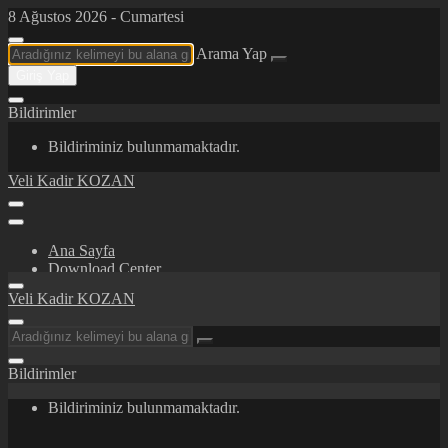
8 Ağustos 2026 - Cumartesi
Arama Yap
Giriş Yap
Bildirimler
Bildiriminiz bulunmamaktadır.
Veli Kadir KOZAN
Ana Sayfa
Download Center
Certifications/Awards
Veli Kadir KOZAN
İletişim
Hakkımda
Bildirimler
Bildiriminiz bulunmamaktadır.