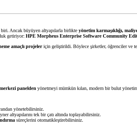
 biri. Ancak büyüyen altyapılarla birlikte
yönetim karmaşıklığı, maliye
luk getiriyor:
HPE Morpheus Enterprise Software Community Edit
neme amaçlı projeler
için geliştirildi. Böylece şirketler, öğrenciler v
 merkezi panelden
yönetmeyi mümkün kılan, modern bir bulut yönetim
randan yönetebilirsiniz.
ner altyapılarını tek bir çatı altında toplayabilirsiniz.
andırma
süreçlerini otomatikleştirebilirsiniz.