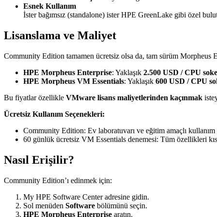
Esnek Kullanım
İster bağımsız (standalone) ister HPE GreenLake gibi özel bulut 
Lisanslama ve Maliyet
Community Edition tamamen ücretsiz olsa da, tam sürüm Morpheus Ent
HPE Morpheus Enterprise
: Yaklaşık
2.500 USD / CPU soke
HPE Morpheus VM Essentials
: Yaklaşık
600 USD / CPU so
Bu fiyatlar özellikle
VMware lisans maliyetlerinden kaçınmak
iste
Ücretsiz Kullanım Seçenekleri:
Community Edition: Ev laboratuvarı ve eğitim amaçlı kullanım i
60 günlük ücretsiz VM Essentials denemesi: Tüm özellikleri kısa
Nasıl Erişilir?
Community Edition’ı edinmek için:
My HPE Software Center
adresine gidin.
Sol menüden
Software
bölümünü seçin.
HPE Morpheus Enterprise
aratın.