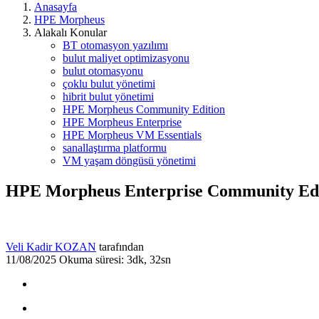
Anasayfa
HPE Morpheus
Alakalı Konular
BT otomasyon yazılımı
bulut maliyet optimizasyonu
bulut otomasyonu
çoklu bulut yönetimi
hibrit bulut yönetimi
HPE Morpheus Community Edition
HPE Morpheus Enterprise
HPE Morpheus VM Essentials
sanallaştırma platformu
VM yaşam döngüsü yönetimi
HPE Morpheus Enterprise Community Edi
Veli Kadir KOZAN
tarafından
11/08/2025
Okuma süresi: 3dk, 32sn