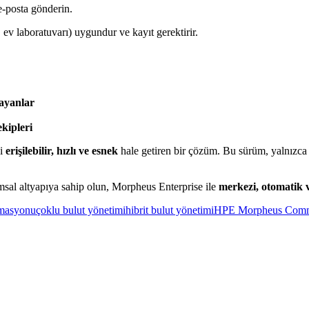
e-posta gönderin.
 ev laboratuvarı) uygundur ve kayıt gerektirir.
rayanlar
kipleri
ni
erişilebilir, hızlı ve esnek
hale getiren bir çözüm. Bu sürüm, yalnızca 
umsal altyapıya sahip olun, Morpheus Enterprise ile
merkezi, otomatik 
omasyonu
çoklu bulut yönetimi
hibrit bulut yönetimi
HPE Morpheus Commu