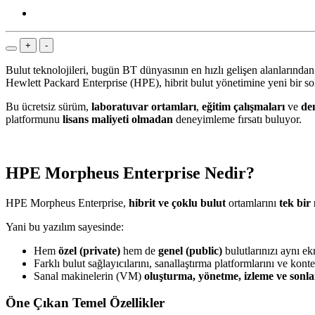
+
-
Bulut teknolojileri, bugün BT dünyasının en hızlı gelişen alanlarından
Hewlett Packard Enterprise (HPE), hibrit bulut yönetimine yeni bir so
Bu ücretsiz sürüm,
laboratuvar ortamları
,
eğitim çalışmaları
ve
de
platformunu
lisans maliyeti olmadan
deneyimleme fırsatı buluyor.
HPE Morpheus Enterprise Nedir?
HPE Morpheus Enterprise,
hibrit ve çoklu bulut
ortamlarını
tek bir
Yani bu yazılım sayesinde:
Hem
özel (private)
hem de
genel (public)
bulutlarınızı aynı ek
Farklı bulut sağlayıcılarını, sanallaştırma platformlarını ve kontey
Sanal makinelerin (VM)
oluşturma, yönetme, izleme ve sonl
Öne Çıkan Temel Özellikler