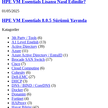
HPE VM Essentials Lisansı Nasıl Edinilir?
01/05/2025
HPE VM Essentials 8.0.5 Sürümü Yayında
Katagoriler
3th Party / Tools
(6)
A1 Level English
(13)
Active Directory
(39)
Azure
(11)
Azure Active Directory / EntraID
(1)
Brocade SAN Switch
(17)
Cisco
(7)
Cloud Computing
(6)
Cohesity
(6)
Dell-EMC
(27)
DHCP
(3)
DNS / BIND / CoreDNS
(3)
Docker
(5)
Donanim
(6)
Fortinet
(4)
HAProxy
(3)
Hayat Bilgisi
(42)