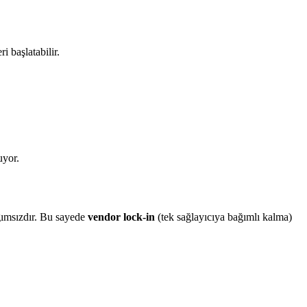
i başlatabilir.
yor.
ğımsızdır. Bu sayede
vendor lock-in
(tek sağlayıcıya bağımlı kalma)