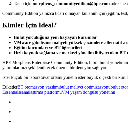
Talep için
morpheus_communityedition@hpe.com
adresine 
Community Edition yalnızca ticari olmayan kullanım için (eğitim, test,
Kimler İçin İdeal?
Bulut yolculuğuna yeni başlayan kurumlar
VMware gibi lisans maliyeti yüksek çözümlere alternatif a
Eğitim kurumları ve BT öğrencileri
Hızlı kaynak sağlama ve merkezi yönetim ihtiyacı olan BT e
HPE Morpheus Enterprise Community Edition, hibrit bulut yönetimi
yatırımlarınızı şekillendirecek önemli bir deneyim sağlıyor.
İster küçük bir laboratuvar ortamı yönetin ister büyük ölçekli bir kur
Etiketler
BT otomasyon yazılımı
bulut maliyet optimizasyonu
bulut ot
Essentials
sanallaştırma platformu
VM yaşam döngüsü yönetimi