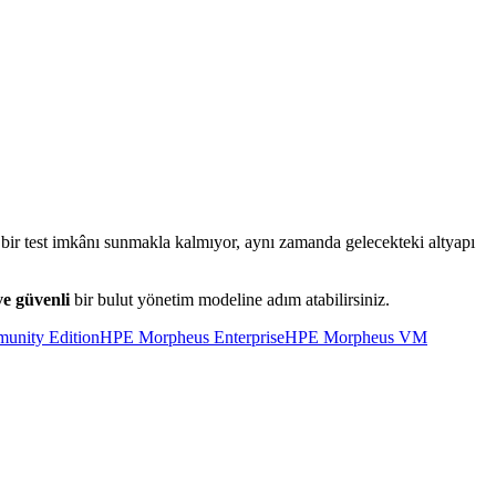
bir test imkânı sunmakla kalmıyor, aynı zamanda gelecekteki altyapı
ve güvenli
bir bulut yönetim modeline adım atabilirsiniz.
nity Edition
HPE Morpheus Enterprise
HPE Morpheus VM