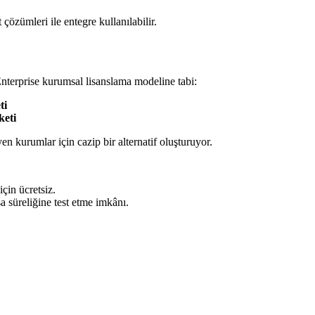
çözümleri ile entegre kullanılabilir.
erprise kurumsal lisanslama modeline tabi:
ti
keti
yen kurumlar için cazip bir alternatif oluşturuyor.
çin ücretsiz.
 süreliğine test etme imkânı.