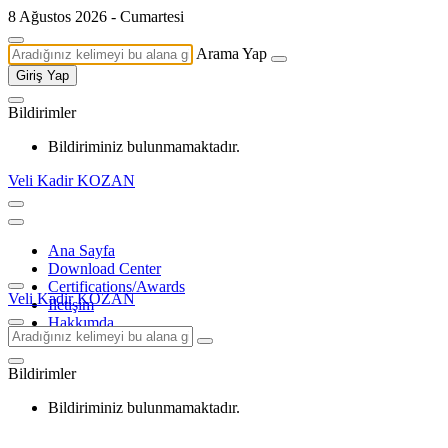
8 Ağustos 2026 - Cumartesi
Arama Yap
Giriş Yap
Bildirimler
Bildiriminiz bulunmamaktadır.
Veli Kadir KOZAN
Ana Sayfa
Download Center
Certifications/Awards
Veli Kadir KOZAN
İletişim
Hakkımda
Bildirimler
Bildiriminiz bulunmamaktadır.