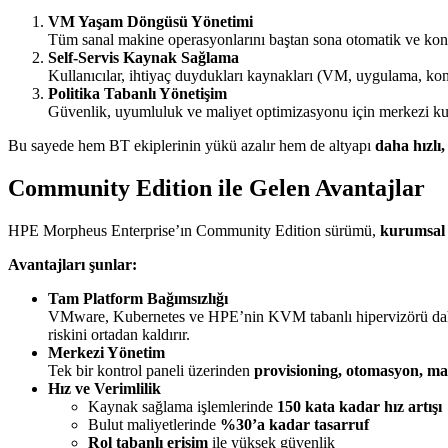
VM Yaşam Döngüsü Yönetimi
Tüm sanal makine operasyonlarını baştan sona otomatik ve kontr
Self-Servis Kaynak Sağlama
Kullanıcılar, ihtiyaç duydukları kaynakları (VM, uygulama, ko
Politika Tabanlı Yönetişim
Güvenlik, uyumluluk ve maliyet optimizasyonu için merkezi kur
Bu sayede hem BT ekiplerinin yükü azalır hem de altyapı
daha hızlı,
Community Edition ile Gelen Avantajlar
HPE Morpheus Enterprise’ın Community Edition sürümü,
kurumsal ö
Avantajları şunlar:
Tam Platform Bağımsızlığı
VMware, Kubernetes ve HPE’nin KVM tabanlı hipervizörü dahil 
riskini ortadan kaldırır.
Merkezi Yönetim
Tek bir kontrol paneli üzerinden
provisioning, otomasyon, mal
Hız ve Verimlilik
Kaynak sağlama işlemlerinde
150 kata kadar hız artışı
Bulut maliyetlerinde
%30’a kadar tasarruf
Rol tabanlı erişim
ile yüksek güvenlik