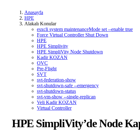
Anasayfa
HPE
Alakalı Konular
esxcli system maintenanceMode set --enable true
Force Virtual Controller Shut Down
HPE
HPE Simplivity
HPE SimpliVity Node Shutdown
Kadir KOZAN
OVC
Pre-Flight
SVT
svt-federation-show
svt-shutdown-safe --emergency
svt-shutdown-status
svt-vm-show --single-replican
Veli Kadir KOZAN
Virtual Controller
HPE SimpliVity’de Node Kap