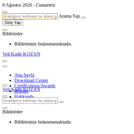
8 Ağustos 2026 - Cumartesi
Arama Yap
Giriş Yap
Bildirimler
Bildiriminiz bulunmamaktadır.
Veli Kadir KOZAN
Ana Sayfa
Download Center
Certifications/Awards
Veli Kadir KOZAN
İletişim
Hakkımda
Bildirimler
Bildiriminiz bulunmamaktadır.