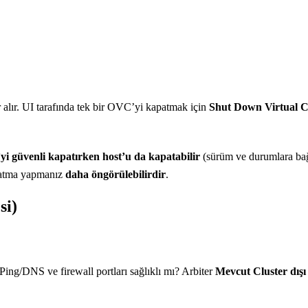
lır. UI tarafında tek bir OVC’yi kapatmak için
Shut Down Virtual C
i güvenli kapatırken host’u da kapatabilir
(sürüm ve durumlara bağ
patma yapmanız
daha öngörülebilirdir
.
si)
ng/DNS ve firewall portları sağlıklı mı? Arbiter
Mevcut Cluster dışı