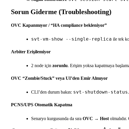
Sorun Giderme (Troubleshooting)
OVC Kapanmıyor / “HA compliance bekleniyor”
svt-vm-show --single-replica
ile tek k
Arbiter Erişilemiyor
2 node için
zorunlu
. Erişim yoksa kapatmaya başlamay
OVC “Zombie/Stuck” veya UI’den Emir Almıyor
svt-shutdown-status
CLI’den durum bakın:
PCNS/UPS Otomatik Kapatma
Senaryo kurgusunda da sıra
OVC → Host
olmalıdır