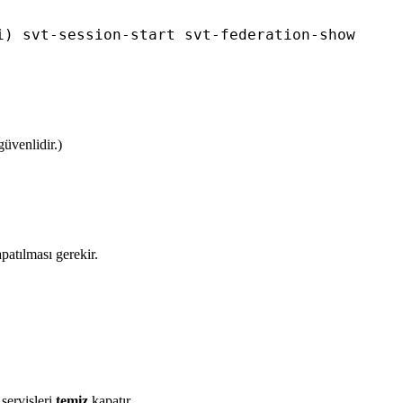
i) svt-session-start svt-federation-show
üvenlidir.)
atılması gerekir.
servisleri
temiz
kapatır.