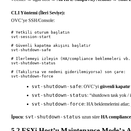
CLI Yöntemi (İleri Seviye):
OVC’ye SSH/Console:
# Yetkili oturum başlatın

svt-session-start

# Güvenli kapatma akışını başlatır

svt-shutdown-safe

# İlerlemeyi izleyin (HA/compliance beklemeleri vb.)
svt-shutdown-status

# (Takılırsa ve nedeni giderilemiyorsa) son çare:

svt-shutdown-safe
: OVC’yi
güvenli kapatır
svt-shutdown-status
: “shutdown task yok / i
svt-shutdown-force
: HA beklemelerini atlar;
svt-shutdown-status
İpucu
:
uzun süre
HA compliance
5.2 ESXi Host’u Maintenance Mode’a A