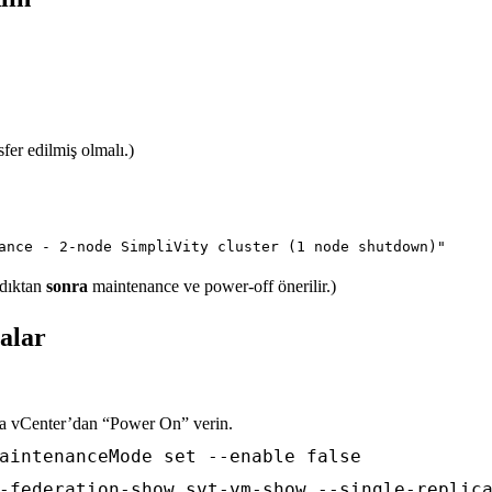
er edilmiş olmalı.)
ndıktan
sonra
maintenance ve power-off önerilir.)
alar
sa vCenter’dan “Power On” verin.
aintenanceMode set --enable false
-federation-show svt-vm-show --single-replic