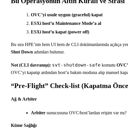
Bu Operasyonun Altın Kuralı ve Sırası
OVC’yi usule uygun (graceful) kapat
ESXi host’u Maintenance Mode’a al
ESXi host’u kapat (power off)
Bu sıra HPE’nin hem UI hem de CLI dokümanlarında açıkça yer a
Shut Down
adımları bulunur.
svt-shutdown-safe
Not (CLI davranışı):
komutu
OVC’y
OVC’yi kapatıp ardından host’u bakım moduna alıp manuel ka
“Pre-Flight” Check-list (Kapatma Önce
Ağ & Arbiter
Arbiter
sunucusuna OVC/host’lardan erişim var mı? Pi
Küme Sağlığı