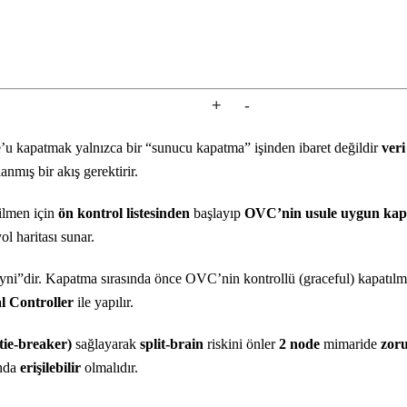
+
-
’u kapatmak yalnızca bir “sunucu kapatma” işinden ibaret değildir
veri
nmış bir akış gerektirir.
ilmen için
ön kontrol listesinden
başlayıp
OVC’nin usule uygun kapa
l haritası sunar.
eyni”dir. Kapatma sırasında önce OVC’nin kontrollü (graceful) kapatılma
l Controller
ile yapılır.
(tie-breaker)
sağlayarak
split-brain
riskini önler
2 node
mimaride
zor
ında
erişilebilir
olmalıdır.