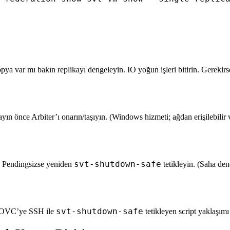
opya var mı bakın replikayı dengeleyin. IO yoğun işleri bitirin. Gerekir
ın önce Arbiter’ı onarın/taşıyın. (Windows hizmeti; ağdan erişilebilir 
svt-shutdown-safe
. Pendingsizse yeniden
tetikleyin. (Saha den
svt-shutdown-safe
. OVC’ye SSH ile
tetikleyen script yaklaşımı