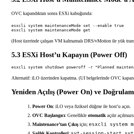
OVC kapandıktan sonra ESXi kabuğunda:
esxcli system maintenanceMode set --enable true

(Host üzerinde çalışan VM kalmamalı DRS/vMotion ile yük transf
5.3 ESXi Host’u Kapayın (Power Off)
Alternatif: iLO üzerinden kapatma. (UI belgelerinde OVC kapa
Yeniden Açılış (Power On) ve Doğrulam
Power On
: iLO veya fiziksel düğme ile host’u açın.
OVC Başlangıcı
: Genellikle
otomatik
açılır açılmaz
esxcli system m
Maintenance’tan Çıkış
için;
svt-session-start svt
Sağlık Kontrolleri
: