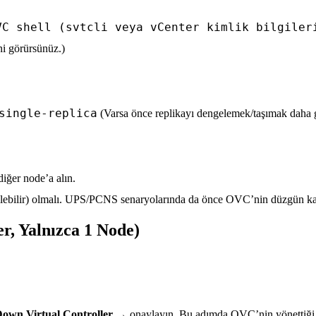
VC shell (svtcli veya vCenter kimlik bilgiler
i görürsünüz.)
single-replica
(Varsa önce replikayı dengelemek/taşımak daha g
diğer node’a alın.
dilebilir) olmalı. UPS/PCNS senaryolarında da önce OVC’nin düzgün kap
, Yalnızca 1 Node)
Down Virtual Controller
→ onaylayın. Bu adımda OVC’nin yönettiği 