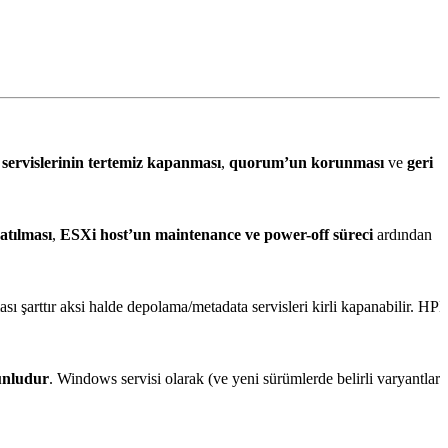
 servislerinin tertemiz kapanması
,
quorum’un korunması
ve
geri
tılması
,
ESXi host’un maintenance ve power-off süreci
ardından
sı şarttır aksi halde depolama/metadata servisleri kirli kapanabilir. HP
unludur
. Windows servisi olarak (ve yeni sürümlerde belirli varyantlar