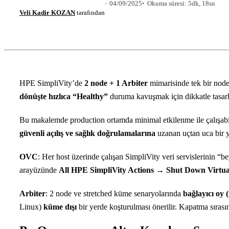
04/09/2025
Okuma süresi: 5dk, 18sn
Veli Kadir KOZAN
tarafından
HPE SimpliVity’de
2 node + 1 Arbiter
mimarisinde tek bir node
dönüşte hızlıca “Healthy”
duruma kavuşmak için dikkatle tasarla
Bu makalemde production ortamda minimal etkilenme ile çalışab
güvenli açılış ve sağlık doğrulamalarına
uzanan uçtan uca bir yo
OVC
: Her host üzerinde çalışan SimpliVity veri servislerinin “b
arayüzünde
All HPE SimpliVity Actions → Shut Down Virtua
Arbiter
: 2 node ve stretched küme senaryolarında
bağlayıcı oy 
Linux)
küme dışı
bir yerde koşturulması önerilir. Kapatma sıras