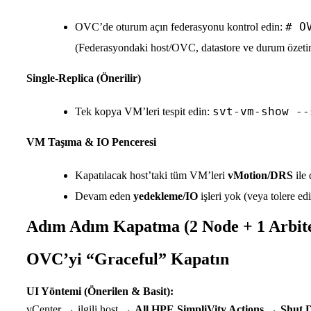
# O
OVC’de oturum açın federasyonu kontrol edin:
(Federasyondaki host/OVC, datastore ve durum özetin
Single-Replica (Önerilir)
svt-vm-show --
Tek kopya VM’leri tespit edin:
VM Taşıma & IO Penceresi
Kapatılacak host’taki tüm VM’leri
vMotion/DRS
ile 
Devam eden
yedekleme/IO
işleri yok (veya tolere e
Adım Adım Kapatma (2 Node + 1 Arbiter
OVC’yi “Graceful” Kapatın
UI Yöntemi (Önerilen & Basit):
vCenter → ilgili host →
All HPE SimpliVity Actions → Shut 