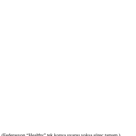
a
(Federasyon “Healthy” tek kopya uyarısı yoksa süreç tamam.)