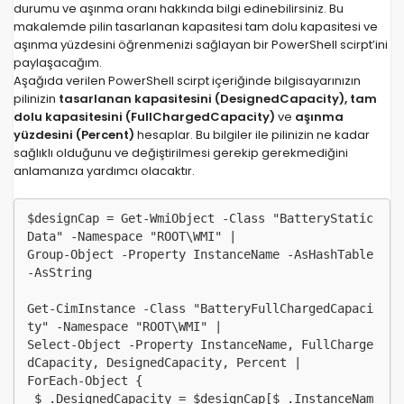
durumu ve aşınma oranı hakkında bilgi edinebilirsiniz. Bu
makalemde pilin tasarlanan kapasitesi tam dolu kapasitesi ve
aşınma yüzdesini öğrenmenizi sağlayan bir PowerShell scirpt’ini
paylaşacağım.
Aşağıda verilen PowerShell scirpt içeriğinde bilgisayarınızın
pilinizin
tasarlanan kapasitesini (DesignedCapacity), tam
dolu kapasitesini (FullChargedCapacity)
ve
aşınma
yüzdesini (Percent)
hesaplar. Bu bilgiler ile pilinizin ne kadar
sağlıklı olduğunu ve değiştirilmesi gerekip gerekmediğini
anlamanıza yardımcı olacaktır.
$designCap = Get-WmiObject -Class "BatteryStatic
Data" -Namespace "ROOT\WMI" | 

Group-Object -Property InstanceName -AsHashTable 
-AsString

Get-CimInstance -Class "BatteryFullChargedCapaci
ty" -Namespace "ROOT\WMI" | 

Select-Object -Property InstanceName, FullCharge
dCapacity, DesignedCapacity, Percent |

ForEach-Object {

 $_.DesignedCapacity = $designCap[$_.InstanceNam