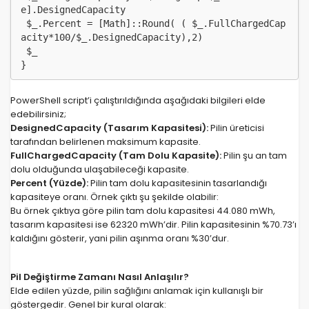
e].DesignedCapacity

 $_.Percent = [Math]::Round( ( $_.FullChargedCap
acity*100/$_.DesignedCapacity),2)

 $_

}
PowerShell script’i çalıştırıldığında aşağıdaki bilgileri elde
edebilirsiniz;
DesignedCapacity (Tasarım Kapasitesi):
Pilin üreticisi
tarafından belirlenen maksimum kapasite.
FullChargedCapacity (Tam Dolu Kapasite):
Pilin şu an tam
dolu olduğunda ulaşabileceği kapasite.
Percent (Yüzde):
Pilin tam dolu kapasitesinin tasarlandığı
kapasiteye oranı. Örnek çıktı şu şekilde olabilir:
Bu örnek çıktıya göre pilin tam dolu kapasitesi 44.080 mWh,
tasarım kapasitesi ise 62320 mWh’dir. Pilin kapasitesinin %70.73’ı
kaldığını gösterir, yani pilin aşınma oranı %30’dur.
Pil Değiştirme Zamanı Nasıl Anlaşılır?
Elde edilen yüzde, pilin sağlığını anlamak için kullanışlı bir
göstergedir. Genel bir kural olarak: