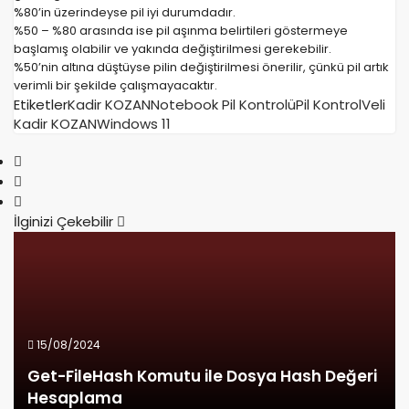
%80’in üzerindeyse pil iyi durumdadır.
%50 – %80 arasında ise pil aşınma belirtileri göstermeye
başlamış olabilir ve yakında değiştirilmesi gerekebilir.
%50’nin altına düştüyse pilin değiştirilmesi önerilir, çünkü pil artık
verimli bir şekilde çalışmayacaktır.
Etiketler
Kadir KOZAN
Notebook Pil Kontrolü
Pil Kontrol
Veli
Kadir KOZAN
Windows 11
İlginizi Çekebilir
15/08/2024
Get-FileHash Komutu ile Dosya Hash Değeri
Hesaplama