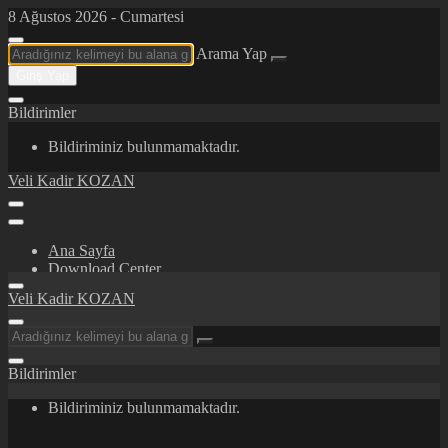
8 Ağustos 2026 - Cumartesi
Arama Yap
Giriş Yap
Bildirimler
Bildiriminiz bulunmamaktadır.
Veli Kadir KOZAN
Ana Sayfa
Download Center
Certifications/Awards
Veli Kadir KOZAN
İletişim
Hakkımda
Bildirimler
Bildiriminiz bulunmamaktadır.