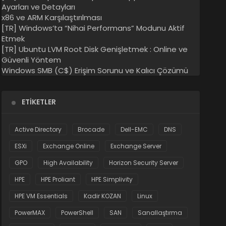
Ayarları ve Detayları
x86 ve ARM Karşılaştırılması
[TR] Windows’ta “Nihai Performans” Modunu Aktif
Etmek
[TR] Ubuntu LVM Root Disk Genişletmek : Online ve
Güvenli Yöntem
Windows SMB (C$) Erişim Sorunu ve Kalıcı Çözümü
ETIKETLER
Active Directory
Brocade
Dell-EMC
DNS
ESXi
Exchange Online
Exchange Server
GPO
High Availability
Horizon Security Server
HPE
HPE Proliant
HPE Simplivity
HPE VM Essentials
Kadir KOZAN
Linux
PowerMAX
PowerShell
SAN
Sanallaştırma