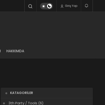
Giriş Yap
M
HAKKIMDA
KATAGORILER
3th Party / Tools
(6)