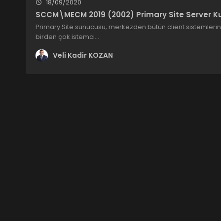
18/09/2020
SCCM\MECM 2019 (2002) Primary Site Server K
Primary Site sunucusu; merkezden bütün client sistemlerin y
birden çok istemci…
Veli Kadir KOZAN