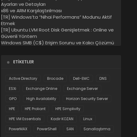
Ayarları ve Detayları
x86 ve ARM Karşılaştırılması
[TR] Windows’ta “Nihai Performans” Modunu Aktif
Etmek
[TR] Ubuntu LVM Root Disk Genişletmek : Online ve
Güvenli Yöntem
Windows SMB (C$) Erişim Sorunu ve Kalıcı Çözümü
ETIKETLER
Active Directory
Brocade
Dell-EMC
DNS
ESXi
Exchange Online
Exchange Server
GPO
High Availability
Horizon Security Server
HPE
HPE Proliant
HPE Simplivity
HPE VM Essentials
Kadir KOZAN
Linux
PowerMAX
PowerShell
SAN
Sanallaştırma