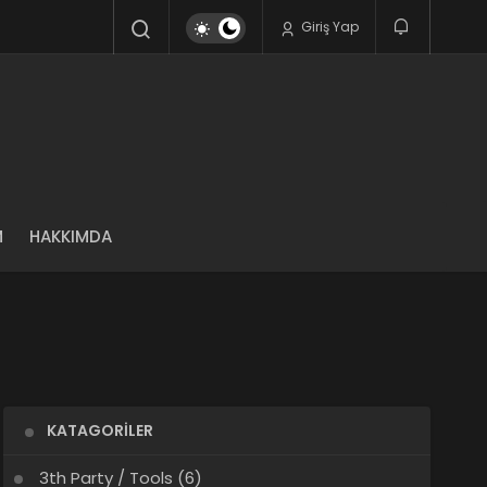
Giriş Yap
M
HAKKIMDA
KATAGORILER
3th Party / Tools
(6)