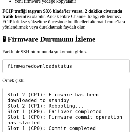
Yeni firmware yedeğe kopyalanır
FCIP trafiği taşıyan SX6 blade’ler varsa
,
2 dakika civarında
trafik kesintisi
olabilir. Ancak Fibre Channel trafiği etkilenmez.
FCIP kritikse yükseltme öncesinde bu tünelleri alternatif route’lara
yönlendirmek veya duraklatmak faydalı olur.
🧪
Firmware Durumunu İzleme
Farklı bir SSH oturumunda şu komutu giriniz.
firmwaredownloadstatus
Örnek çıktı:
Slot 2 (CP1): Firmware has been 
downloaded to standby  

Slot 2 (CP1): Rebooting...  

Slot 1 (CP0): Failover completed  

Slot 1 (CP0): Firmware commit operation 
has started  

Slot 1 (CP0): Commit completed 