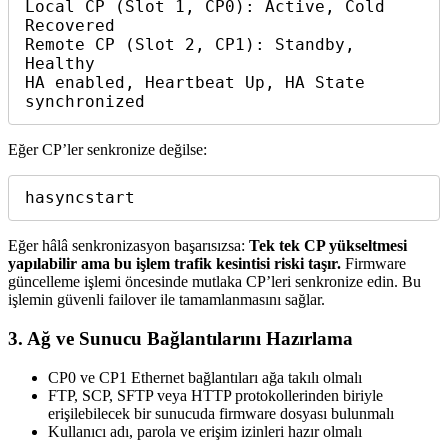
Local CP (Slot 1, CP0): Active, Cold 
Recovered  

Remote CP (Slot 2, CP1): Standby, 
Healthy  

HA enabled, Heartbeat Up, HA State 
synchronized
Eğer CP’ler senkronize değilse:
hasyncstart
Eğer hâlâ senkronizasyon başarısızsa:
Tek tek CP yükseltmesi
yapılabilir ama bu işlem trafik kesintisi riski taşır.
Firmware
güncelleme işlemi öncesinde mutlaka CP’leri senkronize edin. Bu
işlemin güvenli failover ile tamamlanmasını sağlar.
3.
Ağ ve Sunucu Bağlantılarını Hazırlama
CP0 ve CP1 Ethernet bağlantıları ağa takılı olmalı
FTP, SCP, SFTP veya HTTP protokollerinden biriyle
erişilebilecek bir sunucuda firmware dosyası bulunmalı
Kullanıcı adı, parola ve erişim izinleri hazır olmalı