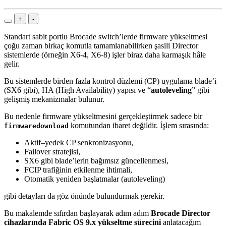
+
-
Standart sabit portlu Brocade switch’lerde firmware yükseltmesi
çoğu zaman birkaç komutla tamamlanabilirken şasili Director
sistemlerde (örneğin X6-4, X6-8) işler biraz daha karmaşık hâle
gelir.
Bu sistemlerde birden fazla kontrol düzlemi (CP) uygulama blade’i
(SX6 gibi), HA (High Availability) yapısı ve “
autoleveling
” gibi
gelişmiş mekanizmalar bulunur.
Bu nedenle firmware yükseltmesini gerçekleştirmek sadece bir
komutundan ibaret değildir. İşlem sırasında:
firmwaredownload
Aktif–yedek CP senkronizasyonu,
Failover stratejisi,
SX6 gibi blade’lerin bağımsız güncellenmesi,
FCIP trafiğinin etkilenme ihtimali,
Otomatik yeniden başlatmalar (autoleveling)
gibi detayları da göz önünde bulundurmak gerekir.
Bu makalemde sıfırdan başlayarak adım adım
Brocade Director
cihazlarında Fabric OS 9.x yükseltme sürecini
anlatacağım