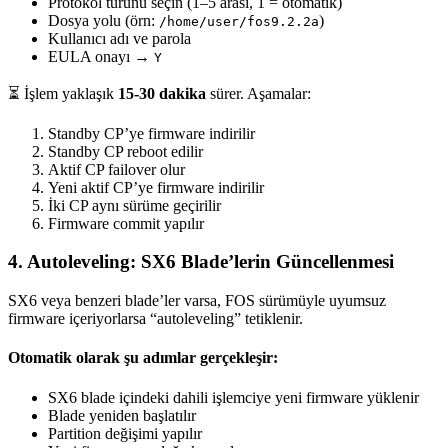
Protokol türünü seçin (1–5 arası, 1 = otomatik)
Dosya yolu (örn:
)
/home/user/fos9.2.2a
Kullanıcı adı ve parola
EULA onayı →
Y
⏳ İşlem yaklaşık
15-30 dakika
sürer. Aşamalar:
Standby CP’ye firmware indirilir
Standby CP reboot edilir
Aktif CP failover olur
Yeni aktif CP’ye firmware indirilir
İki CP aynı sürüme geçirilir
Firmware commit yapılır
4.
Autoleveling: SX6 Blade’lerin Güncellenmesi
SX6 veya benzeri blade’ler varsa, FOS sürümüyle uyumsuz
firmware içeriyorlarsa “autoleveling” tetiklenir.
Otomatik olarak şu adımlar gerçekleşir:
SX6 blade içindeki dahili işlemciye yeni firmware yüklenir
Blade yeniden başlatılır
Partition değişimi yapılır