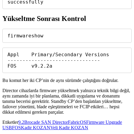
successfully  
Yükseltme Sonrası Kontrol
Appl    Primary/Secondary Versions  

-------------------------------

Bu komut her iki CP’nin de aynı sürümde çalıştığını doğrular.
Director cihazlarda firmware yükseltmek yalnızca teknik bilgi değil,
aynı zamanda iyi bir planlama, dikkatli uygulama ve donanımı
tanıma becerisi gerektirir. Standby CP’den başlatılan yükseltme,
failover yönetimi, blade eşleştirmeleri ve FCIP etkileri… hepsi
dikkat edilmesi gereken parçalar.
Etiketler
9.2
Brocade SAN Director
FabricOS
Firmware Upgrade
USB
FOS
Kadir KOZAN
Veli Kadir KOZAN