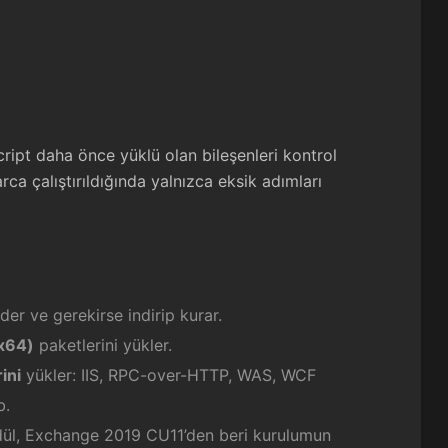
cript daha önce yüklü olan bileşenleri kontrol
arca çalıştırıldığında yalnızca eksik adımları
der ve gerekirse indirip kurar.
(x64)
paketlerini yükler.
ini
yükler: IIS, RPC-over-HTTP, WAS, WCF
b.
ül, Exchange 2019 CU11’den beri kurulumun