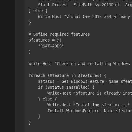
    Start-Process -FilePath $vc2013Path -ArgumentList "/install /quiet /norestart" -Wait

} else {

    Write-Host "Visual C++ 2013 x64 already installed, skipping..." -ForegroundColor Green

}

# Define required features

$features = @(

    "RSAT-ADDS"

)

Write-Host "Checking and installing Windows 
foreach ($feature in $features) {

    $status = Get-WindowsFeature -Name $feature

    if ($status.Installed) {

        Write-Host "$feature is already installed. Skipping..." -ForegroundColor Yellow

    } else {

        Write-Host "Installing $feature..." -ForegroundColor Green

        Install-WindowsFeature -Name $feature -IncludeAllSubFeature -Verbose

    }

}
