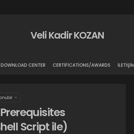
Veli Kadir KOZAN
DOWNLOAD CENTER
CERTIFICATIONS/AWARDS
İLETIŞI
Konular
Prerequisites
l Script ile)