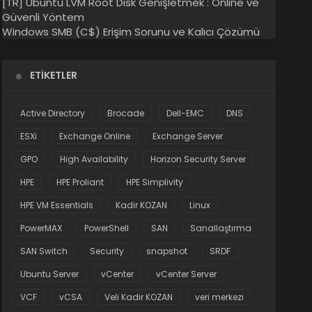
[TR] Ubuntu LVM Root Disk Genişletmek : Online ve
Güvenli Yöntem
Windows SMB (C$) Erişim Sorunu ve Kalıcı Çözümü
ETIKETLER
Active Directory
Brocade
Dell-EMC
DNS
ESXi
Exchange Online
Exchange Server
GPO
High Availability
Horizon Security Server
HPE
HPE Proliant
HPE Simplivity
HPE VM Essentials
Kadir KOZAN
Linux
PowerMAX
PowerShell
SAN
Sanallaştırma
SAN Switch
Security
snapshot
SRDF
Ubuntu Server
vCenter
vCenter Server
VCF
vCSA
Veli Kadir KOZAN
veri merkezi