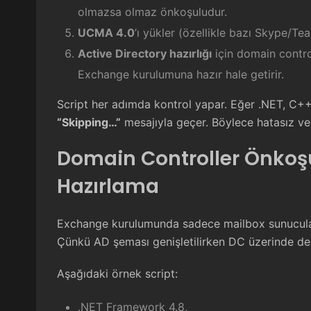
olmazsa olmaz önkoşuludur.
UCMA 4.0
’ı yükler (özellikle bazı Skype/Te
Active Directory hazırlığı
için domain control
Exchange kurulumuna hazır hale getirir.
Script her adımda kontrol yapar. Eğer .NET, C++
“Skipping…”
mesajıyla geçer. Böylece hatasız ve h
Domain Controller Önkoşu
Hazırlama
Exchange kurulumunda sadece mailbox sunucula
Çünkü AD şeması genişletilirken DC üzerinde de be
Aşağıdaki örnek script:
.NET Framework 4.8,