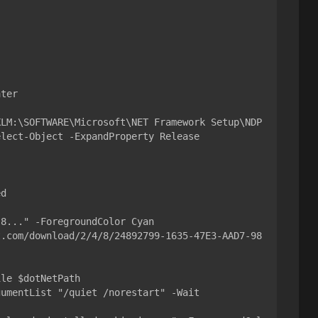
ter

lect-Object -ExpandProperty Release

d
