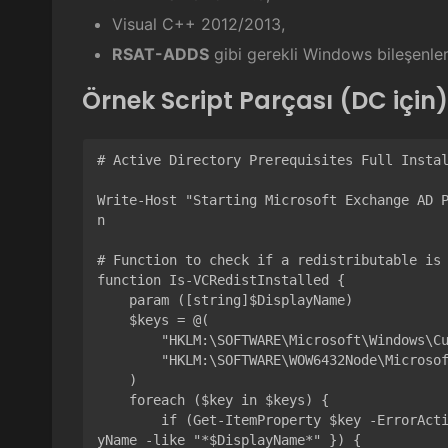
Visual C++ 2012/2013,
RSAT-ADDS
gibi gerekli Windows bileşenler
Örnek Script Parçası (DC için)
# Active Directory Prerequisites Full Instal
Write-Host "Starting Microsoft Exchange AD 
n

# Function to check if a redistributable is 
function Is-VCRedistInstalled {

    param ([string]$DisplayName)

    $keys = @(

        "HKLM:\SOFTWARE\Microsoft\Windows\CurrentVersion\Uninstall\*",

        "HKLM:\SOFTWARE\WOW6432Node\Microsoft\Windows\CurrentVersion\Uninstall\*"

    )

    foreach ($key in $keys) {

        if (Get-ItemProperty $key -ErrorAction SilentlyContinue | Where-Object { $_.Displa
yName -like "*$DisplayName*" }) {
