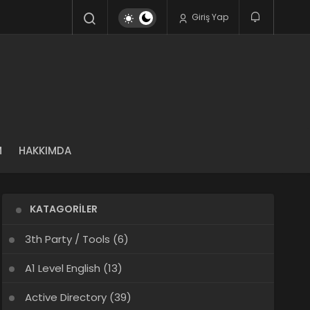
Giriş Yap
M
HAKKIMDA
KATAGORILER
3th Party / Tools
(6)
A1 Level English
(13)
Active Directory
(39)