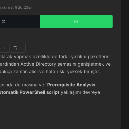
süresi: 8dk, 23sn
+
-
rak yapmak özellikle de farklı yazılım paketlerini
 ardından Active Directory şemasını genişletmek ve
ça zaman alıcı ve hata riski yüksek bir iştir.
ranında durmasına ve “
Prerequisite Analysis
otomatik PowerShell script
yaklaşımı devreye