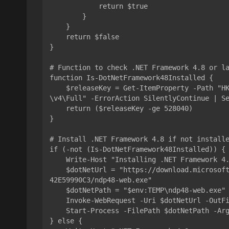
            return $true

        }

    }

    return $false

}

# Function to check .NET Framework 4.8 or la
function Is-DotNetFramework48Installed {

    $releaseKey = Get-ItemProperty -Path "HKLM:\SOFTWARE\Microsoft\NET Framework Setup\NDP
\v4\Full" -ErrorAction SilentlyContinue | Se
    return ($releaseKey -ge 528040)

}

# Install .NET Framework 4.8 if not installe
if (-not (Is-DotNetFramework48Installed)) {

    Write-Host "Installing .NET Framework 4.8..." -ForegroundColor Cyan

    $dotNetUrl = "https://download.microsoft.com/download/2/4/8/24892799-1635-47E3-AAD7-98
42E59990C3/ndp48-web.exe"

    $dotNetPath = "$env:TEMP\ndp48-web.exe"

    Invoke-WebRequest -Uri $dotNetUrl -OutFile $dotNetPath

    Start-Process -FilePath $dotNetPath -ArgumentList "/quiet /norestart" -Wait

} else {
