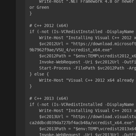
    Write-Host ".NET Framework 4.8 or newer already installed, skipping..." -ForegroundCol
or Green

}

# C++ 2012 (x64)

if (-not (Is-VCRedistInstalled -DisplayName 
    Write-Host "Installing Visual C++ 2012 x64..." -ForegroundColor Cyan

    $vc2012Url = "https://download.microsoft.com/download/1/6/b/16b06f60-3b20-4ff2-b699-5e
9b7962f9ae/VSU_4/vcredist_x64.exe"

    $vc2012Path = "$env:TEMP\vcredist2012_x64.exe"

    Invoke-WebRequest -Uri $vc2012Url -OutFile $vc2012Path

    Start-Process -FilePath $vc2012Path -ArgumentList "/install /quiet /norestart" -Wait

} else {

    Write-Host "Visual C++ 2012 x64 already installed, skipping..." -ForegroundColor Green

}

# C++ 2013 (x64)

if (-not (Is-VCRedistInstalled -DisplayName 
    Write-Host "Installing Visual C++ 2013 x64..." -ForegroundColor Cyan

    $vc2013Url = "https://download.visualstudio.microsoft.com/download/pr/10912041/cee5d6b
ca2ddbcd039da727bf4acb48a/vcredist_x64.exe"

    $vc2013Path = "$env:TEMP\vcredist2013x64.exe"

    Invoke-WebRequest -Uri $vc2013Url -OutFile $vc2013Path
