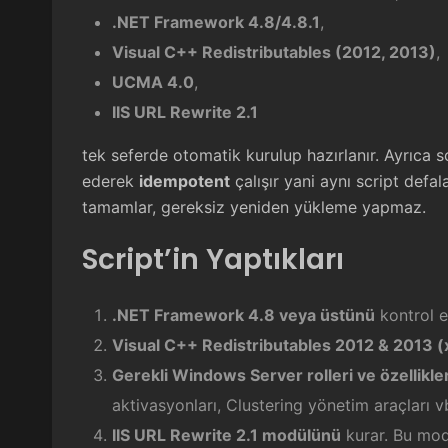
.NET Framework 4.8/4.8.1
,
Visual C++ Redistributables (2012, 2013)
,
UCMA 4.0
,
IIS URL Rewrite 2.1
tek seferde otomatik kurulup hazırlanır. Ayrıca s
ederek
idempotent
çalışır yani aynı script defal
tamamlar, gereksiz yeniden yükleme yapmaz.
Script’in Yaptıkları
.NET Framework 4.8 veya üstünü
kontrol e
Visual C++ Redistributables 2012 & 2013 
Gerekli Windows Server rolleri ve özellikler
aktivasyonları, Clustering yönetim araçları v
IIS URL Rewrite 2.1 modülünü
kurar. Bu mod