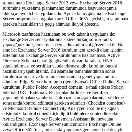
sunucunuzu Exchange Server 2013 veya Exchange Server 2016
sürümüne yükseltme planlamanız durumunda başvuracağımız
oldukça faydalı bir uygulamadır. Ayrıca bu uygulama ile Exchange
Server on-promises uygulamanızı Office 365’e geçişi için yapılması
gereken hazırlıkları ve geçiş adımları ile yol gösterir.
Microsoft tarafından hazırlanan bu web tabanlı uygulama ile;
Exchange Server senaryolarında sizlere birkaç soru sorarak
yapacağınız bu işlemlerde sizlere adım adım yol gösterecektir. Bu
araç ile; Exchange Server 2016 kurulum için gerekli olan; işletim
sisteminizin Exchange Server kurulumuna hazırlanması, Active
Directory Schema hazırlığı, güvenlik duvarı kuralları, DNS
yapılandırması ve sertifika yapılandırması gibi kurulum öncesi
hazırlıkları yapabilirsiniz. Bu aşamalar tamamlandıktan sonra
kurulum adımları ve kurulum sonrasındaki genel yapılandırma
adımları, Edge Server kurulumu (gerekiyorsa), Office Online Server
kurulumu, Public Folder, Accepted domain, e-mail adress Policy,
Internal URL, Externa URL yapılandırılması ve Sertifika
yapılandırılmaları yapılır ve sihirbazın son aşamalarında; yükleme
sonrasında kontrol edilmesi gereken adımları (Checklist complete)
ve Microsoft Remote Connectivity Analyzer Tool ile dış ağdan
erişiminizi kontrol etmeniz için ilgili bölümlere yönlendirecektir.
Ayrıca Exchange Server Deployment Assistant ile mevcutta
kullandığınız, Exchange Server sunucunuz ile Exchange Online
veya Office 365 ‘e taşınmasında yapmanız gerekenleri de detaylı