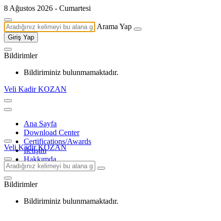
8 Ağustos 2026 - Cumartesi
Arama Yap
Giriş Yap
Bildirimler
Bildiriminiz bulunmamaktadır.
Veli Kadir KOZAN
Ana Sayfa
Download Center
Certifications/Awards
Veli Kadir KOZAN
İletişim
Hakkımda
Bildirimler
Bildiriminiz bulunmamaktadır.