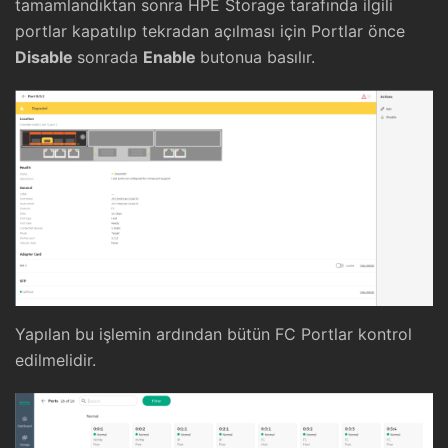
tamamlandıktan sonra HPE Storage tarafında ilgili
portlar kapatılıp tekradan açılması için Portlar önce
Disable
sonrada
Enable
butonua basılır.
Yapılan bu işlemin ardından bütün FC Portlar kontrol
edilmelidir.