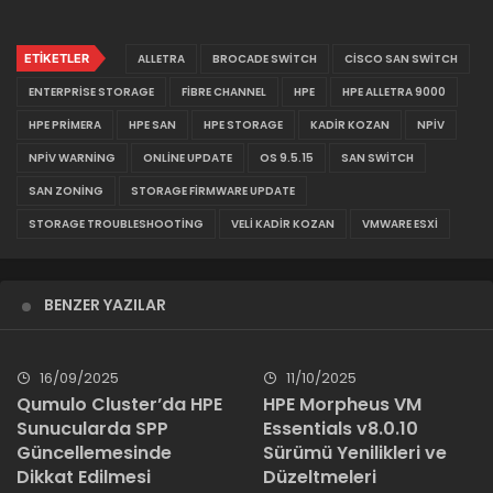
ETIKETLER
ALLETRA
BROCADE SWITCH
CISCO SAN SWITCH
ENTERPRISE STORAGE
FIBRE CHANNEL
HPE
HPE ALLETRA 9000
HPE PRIMERA
HPE SAN
HPE STORAGE
KADIR KOZAN
NPIV
NPIV WARNING
ONLINE UPDATE
OS 9.5.15
SAN SWITCH
SAN ZONING
STORAGE FIRMWARE UPDATE
STORAGE TROUBLESHOOTING
VELI KADIR KOZAN
VMWARE ESXI
BENZER YAZILAR
16/09/2025
11/10/2025
Qumulo Cluster’da HPE
HPE Morpheus VM
Sunucularda SPP
Essentials v8.0.10
Güncellemesinde
Sürümü Yenilikleri ve
Dikkat Edilmesi
Düzeltmeleri