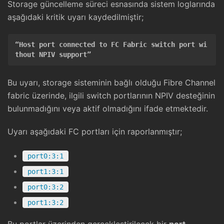
Storage güncelleme süreci esnasında sistem loglarında
aşağıdaki kritik uyarı kaydedilmiştir;
“Host port connected to FC Fabric switch port wi
thout NPIV support”
Bu uyarı, storage sisteminin bağlı olduğu Fibre Channel
fabric üzerinde, ilgili switch portlarının NPIV desteğinin
bulunmadığını veya aktif olmadığını ifade etmektedir.
Uyarı aşağıdaki FC portları için raporlanmıştır;
port0:3:1
port1:3:1
port0:3:2
port1:3:2
Bu portlar üzerinden gerçekleştirilecek bir
port