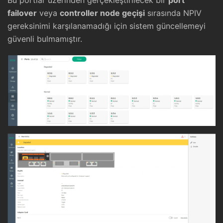
failover
veya
controller node geçişi
sırasında NPIV
gereksinimi karşılanamadığı için sistem güncellemeyi
güvenli bulmamıştır.