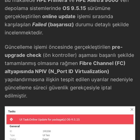
Bu makalede
HPE Primera
ve
HPE Alletra 9000
veri
depolama sistemlerinde
OS 9.5.15
sürümüne
gerçekleştirilen
online update
işlemi sırasında
karşılaşılan
Failed
(başarısız)
durumu detaylı şekilde
incelenmektedir.
Güncelleme işlemi öncesinde gerçekleştirilen
pre-
upgrade check
(ön kontroller) aşaması başarılı şekilde
tamamlanmış olmasına rağmen
Fibre Channel (FC)
altyapısında NPIV (N_Port ID Virtualization)
yapılandırmasına ilişkin tespit edilen uyarılar nedeniyle
güncelleme süreci güvenlik gerekçesiyle iptal
edilmiştir.