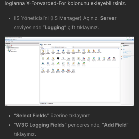
loglarına X-Forwarded-For kolonunu ekleyebilirsiniz.
IIS Yöneticisi’ni (IIS Manager) Açınız.
Server
seviyesinde “
Logging
” çift tıklayınız.
“Select Fields”
üzerine tıklayınız.
“
W3C Logging Fields”
penceresinde, “
Add Field
”
tıklayınız.