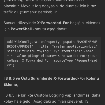
olacaktır. Mevcut log dosyasını doldurmak için biraz
trafik oluşturmanız gerekebilir.
Sunucu düzeyinde
X-Forwarded-For
başlığını eklemek
için
PowerShell
komutu aşağıdadır;
Add-WebConfigurationProperty -pspath 'MACHINE/WE
BROOT/APPHOST'  -filter "system.applicationHost/
sites/siteDefaults/logFile/customFields" -name 
"." -value @{logFieldName='X-Forwarded-For';sour
ceName='X-Forwarded-For';sourceType='RequestHead
IIS 8.5 ve Üstü Sürümlerde X-Forwarded-For Kolonu
Ekleme;
IIS 8.5 ile birlikte Custom Logging yapılandırması daha
kolay hale geldi. Aşağıdaki adımları izleyerek IIS