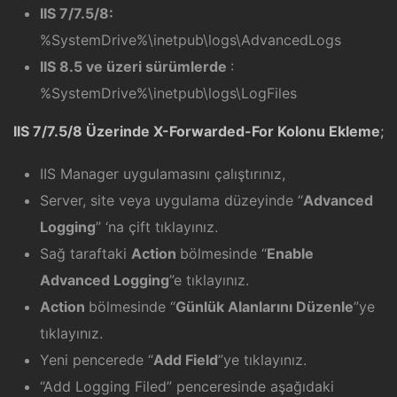
IIS 7/7.5/8:
%SystemDrive%\inetpub\logs\AdvancedLogs
IIS 8.5 ve üzeri sürümlerde
:
%SystemDrive%\inetpub\logs\LogFiles
IIS 7/7.5/8 Üzerinde X-Forwarded-For Kolonu Ekleme
;
IIS Manager uygulamasını çalıştırınız,
Server, site veya uygulama düzeyinde “
Advanced
Logging
” ‘na çift tıklayınız.
Sağ taraftaki
Action
bölmesinde “
Enable
Advanced Logging
”e tıklayınız.
Action
bölmesinde “
Günlük Alanlarını Düzenle
”ye
tıklayınız.
Yeni pencerede “
Add Field
”ye tıklayınız.
“Add Logging Filed” penceresinde aşağıdaki