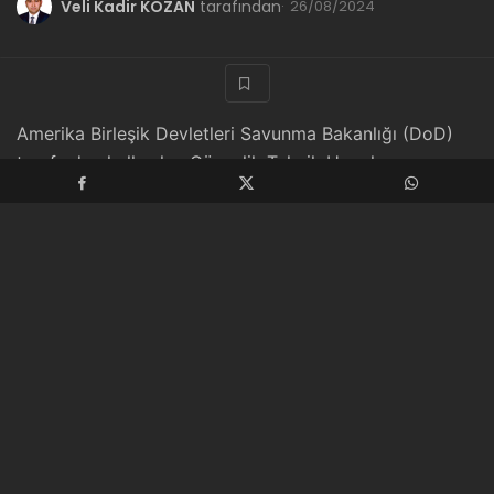
Veli Kadir KOZAN
tarafından
26/08/2024
Amerika Birleşik Devletleri Savunma Bakanlığı (DoD)
tarafından kullanılan Güvenlik Teknik Uygulama
Kılavuzları (STIG’ler), teknik ve standartlara dayalı
sertleştirme rehberliği sunar. DoD bünyesinde resmi
olarak yayınlanan STIG’ler, Risk Yönetim Çerçevesi’nin
(RMF) bir parçası olarak sistemlerin akreditasyonu için
zorunludur. VMware vSphere 8 STIG, Savunma Bilgi
Sistemleri Ajansı (DISA) tarafından sunulmuş,
onaylanmış ve yayımlanmıştır. Onaylanmış ve
yayımlanmış DISA STIG’leri için tek resmi referans, ABD
Savunma Bakanlığı’nın web sitesi olan
https://public.cyber.mil/stigs
adresidir.