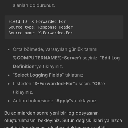
alanları doldurunuz.
Field ID: X-Forwarded-For 

Source type: Response Header 

Orta bölmede, varsayılan günlük tanımı
%COMPUTERNAME%-Server
‘ı seçiniz. “
Edit Log
Definition
”ye tıklayınız.
“
Select Logging Fields
” tıklatınız.
Listeden “
X-Forwarded-For
”u seçin. “
OK
”e
tıklayınız.
Action bölmesinde “
Apply
“ya tıklayınız.
Bu adımlardan sonra yeni bir log dosyasının
oluşturulmasını bekleyiniz. Sütun değişiklikleri yalnızca
yeni bir log dosyası oluşturulduktan sonra etkili